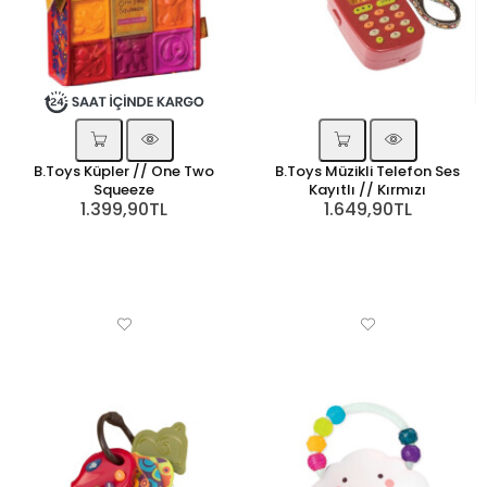
B.Toys Küpler // One Two
B.Toys Müzikli Telefon Ses
Squeeze
Kayıtlı // Kırmızı
1.399,90TL
1.649,90TL