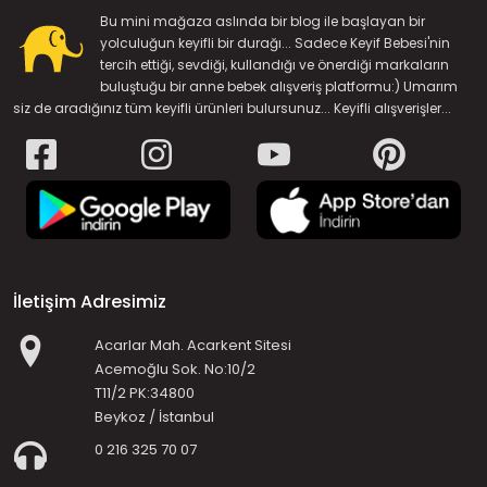
Bu mini mağaza aslında bir blog ile başlayan bir
yolculuğun keyifli bir durağı... Sadece Keyif Bebesi'nin
tercih ettiği, sevdiği, kullandığı ve önerdiği markaların
buluştuğu bir anne bebek alışveriş platformu:) Umarım
siz de aradığınız tüm keyifli ürünleri bulursunuz... Keyifli alışverişler...
İletişim Adresimiz
Acarlar Mah. Acarkent Sitesi
Acemoğlu Sok. No:10/2
T11/2 PK:34800
Beykoz / İstanbul
0 216 325 70 07