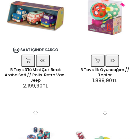
B.Toys 3'lü Mini Çek Bırak
B.Toys İlk Oyuncağım //
Araba Seti // Polis-Retro Van-
Toplar
1.899,90TL
Jeep
2.199,90TL