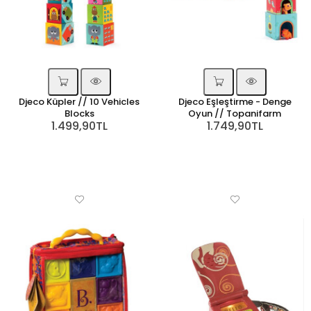
Djeco Küpler // 10 Vehicles
Djeco Eşleştirme - Denge
Blocks
Oyun // Topanifarm
1.499,90TL
1.749,90TL