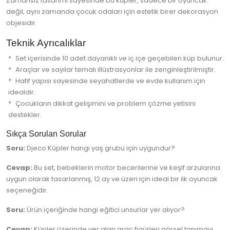
Zamansız tasarımı sayesinde bu küpler, sadece bir oyuncak
değil, aynı zamanda çocuk odaları için estetik birer dekorasyon
objesidir.
Teknik Ayrıcalıklar
Set içerisinde 10 adet dayanıklı ve iç içe geçebilen küp bulunur.
Araçlar ve sayılar temalı illüstrasyonlar ile zenginleştirilmiştir.
Hafif yapısı sayesinde seyahatlerde ve evde kullanım için
idealdir.
Çocukların dikkat gelişimini ve problem çözme yetisini
destekler.
Sıkça Sorulan Sorular
Soru:
Djeco Küpler hangi yaş grubu için uygundur?
Cevap:
Bu set, bebeklerin motor becerilerine ve keşif arzularına
uygun olarak tasarlanmış, 12 ay ve üzeri için ideal bir ilk oyuncak
seçeneğidir.
Soru:
Ürün içeriğinde hangi eğitici unsurlar yer alıyor?
Cevap:
Küpler üzerinde yer alan araç figürleri görsel tanımayı,