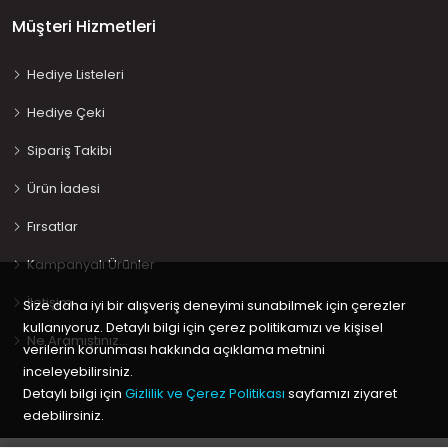
Müşteri Hizmetleri
Hediye Listeleri
Hediye Çeki
Sipariş Takibi
Ürün İadesi
Fırsatlar
Kampanyalı Ürünler
İletişim
Size daha iyi bir alışveriş deneyimi sunabilmek için çerezler
kullanıyoruz. Detaylı bilgi için çerez politikamızı ve kişisel
Ne Aramıştınız…
verilerin korunması hakkında açıklama metnini
inceleyebilirsiniz.
Detaylı bilgi için
Gizlilik ve Çerez Politikası
sayfamızı ziyaret
edebilirsiniz.