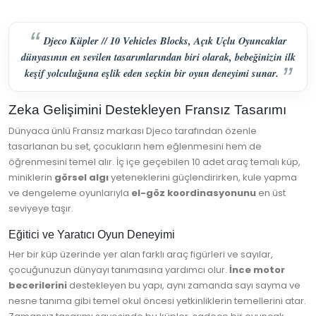
Djeco Küpler // 10 Vehicles Blocks, Açık Uçlu Oyuncaklar
dünyasının en sevilen tasarımlarından biri olarak, bebeğinizin ilk
keşif yolculuğuna eşlik eden seçkin bir oyun deneyimi sunar.
Zeka Gelişimini Destekleyen Fransız Tasarımı
Dünyaca ünlü Fransız markası Djeco tarafından özenle
tasarlanan bu set, çocukların hem eğlenmesini hem de
öğrenmesini temel alır. İç içe geçebilen 10 adet araç temalı küp,
miniklerin
görsel algı
yeteneklerini güçlendirirken, kule yapma
ve dengeleme oyunlarıyla
el-göz koordinasyonunu
en üst
seviyeye taşır.
Eğitici ve Yaratıcı Oyun Deneyimi
Her bir küp üzerinde yer alan farklı araç figürleri ve sayılar,
çocuğunuzun dünyayı tanımasına yardımcı olur.
İnce motor
becerilerini
destekleyen bu yapı, aynı zamanda sayı sayma ve
nesne tanıma gibi temel okul öncesi yetkinliklerin temellerini atar.