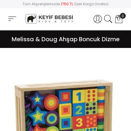
Tüm Alışverişlerinizde
1750 TL
Üzeri Kargo Ücretsiz
0
Hesabım
Melissa & Doug Ahşap Boncuk Dizme