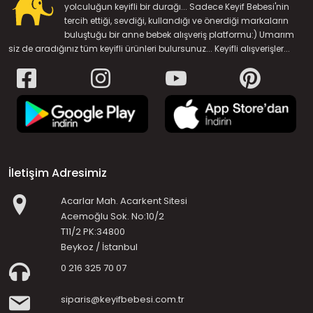
yolculuğun keyifli bir durağı... Sadece Keyif Bebesi'nin
tercih ettiği, sevdiği, kullandığı ve önerdiği markaların
buluştuğu bir anne bebek alışveriş platformu:) Umarım
siz de aradığınız tüm keyifli ürünleri bulursunuz... Keyifli alışverişler...
İletişim Adresimiz
Acarlar Mah. Acarkent Sitesi
Acemoğlu Sok. No:10/2
T11/2 PK:34800
Beykoz / İstanbul
0 216 325 70 07
siparis@keyifbebesi.com.tr