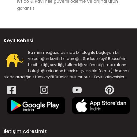
İyzico & PayTr ile güvenli ödeme ve orijinal ürün
garantisi
Keyif Bebesi
Bu mini mağaza aslında bir blog ile başlayan bir
yolculuğun keyifli bir durağı... Sadece Keyif Bebesi'nin
tercih ettiği, sevdiği, kullandığı ve önerdiği markaların
buluştuğu bir anne bebek alışveriş platformu:) Umarım
siz de aradığınız tüm keyifli ürünleri bulursunuz... Keyifli alışverişler...
İletişim Adresimiz