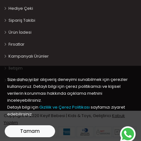
Hediye Çeki
Sipariş Takibi
Ürün İadesi
Fırsatlar
Kampanyalı Ürünler
İletişim
Size daha iyi bir alışveriş deneyimi sunabilmek için çerezler
Ne Aramıştınız…
kullanıyoruz. Detaylı bilgi için çerez politikamızı ve kişisel
verilerin korunması hakkında açıklama metnini
inceleyebilirsiniz.
Detaylı bilgi için
Gizlilik ve Çerez Politikası
sayfamızı ziyaret
edebilirsiniz.
Copyright © 2020 Keyif Bebesi | Kids & Toys, Geliştirici
Kabuk
Yazılım
Tamam