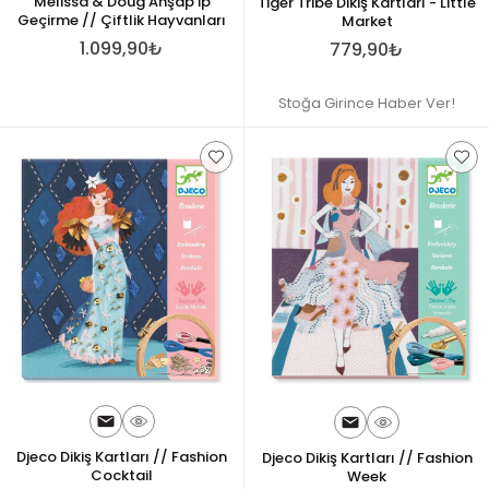
Melissa & Doug Ahşap İp
Tiger Tribe Dikiş Kartları - Little
Geçirme // Çiftlik Hayvanları
Market
1.099,90₺
779,90₺
Stoğa Girince Haber Ver!
Djeco Dikiş Kartları // Fashion
Djeco Dikiş Kartları // Fashion
Cocktail
Week