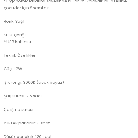
* Ergonomik tasarımı sayesinde kullanımı kolaydır, bu özellikle
çocuklar için önemlidir.
Renk: Yeşil
Kutu İçeriği:
* USB kablosu
Teknik Özellikler
Güç: 1.2W
Işık rengi: 3000K (sıcak beyaz)
Şarj süresi: 2.5 saat
Çalışma süresi:
Yüksek parlaklık: 6 saat
Düşük parlaklık: 120 saat