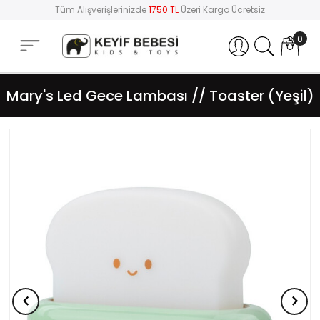
Tüm Alışverişlerinizde
1750 TL
Üzeri Kargo Ücretsiz
0
Hesabım
Mary's Led Gece Lambası // Toaster (Yeşil)