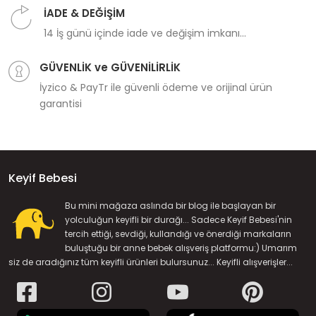
İADE & DEĞİŞİM
14 İş günü içinde iade ve değişim imkanı...
GÜVENLİK ve GÜVENİLİRLİK
İyzico & PayTr ile güvenli ödeme ve orijinal ürün
garantisi
Keyif Bebesi
Bu mini mağaza aslında bir blog ile başlayan bir
yolculuğun keyifli bir durağı... Sadece Keyif Bebesi'nin
tercih ettiği, sevdiği, kullandığı ve önerdiği markaların
buluştuğu bir anne bebek alışveriş platformu:) Umarım
siz de aradığınız tüm keyifli ürünleri bulursunuz... Keyifli alışverişler...