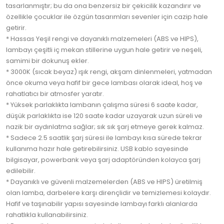
tasarlanmıştır; bu da ona benzersiz bir çekicilik kazandırır ve
özellikle çocuklar ile özgün tasarımları sevenler için cazip hale
getirir.
* Hassas Yeşil rengi ve dayanıklı malzemeleri (ABS ve HIPS),
lambayı çeşitli iç mekan stillerine uygun hale getirir ve neşeli,
samimi bir dokunuş ekler.
* 3000K (sıcak beyaz) ışık rengi, akşam dinlenmeleri, yatmadan
önce okuma veya hafif bir gece lambası olarak ideal, hoş ve
rahatlatıcı bir atmosfer yaratır.
* Yüksek parlaklıkta lambanın çalışma süresi 6 saate kadar,
düşük parlaklıkta ise 120 saate kadar uzayarak uzun süreli ve
nazik bir aydınlatma sağlar; sık sık şarj etmeye gerek kalmaz.
* Sadece 2.5 saatlik şarj süresi ile lambayı kısa sürede tekrar
kullanıma hazır hale getirebilirsiniz. USB kablo sayesinde
bilgisayar, powerbank veya şarj adaptöründen kolayca şarj
edilebilir.
* Dayanıklı ve güvenli malzemelerden (ABS ve HIPS) üretilmiş
olan lamba, darbelere karşı dirençlidir ve temizlemesi kolaydır.
Hafif ve taşınabilir yapısı sayesinde lambayı farklı alanlarda
rahatlıkla kullanabilirsiniz.