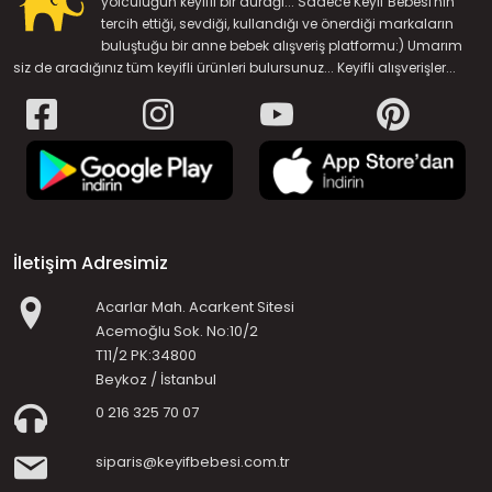
yolculuğun keyifli bir durağı... Sadece Keyif Bebesi'nin
tercih ettiği, sevdiği, kullandığı ve önerdiği markaların
buluştuğu bir anne bebek alışveriş platformu:) Umarım
siz de aradığınız tüm keyifli ürünleri bulursunuz... Keyifli alışverişler...
İletişim Adresimiz
Acarlar Mah. Acarkent Sitesi
Acemoğlu Sok. No:10/2
T11/2 PK:34800
Beykoz / İstanbul
0 216 325 70 07
siparis@keyifbebesi.com.tr