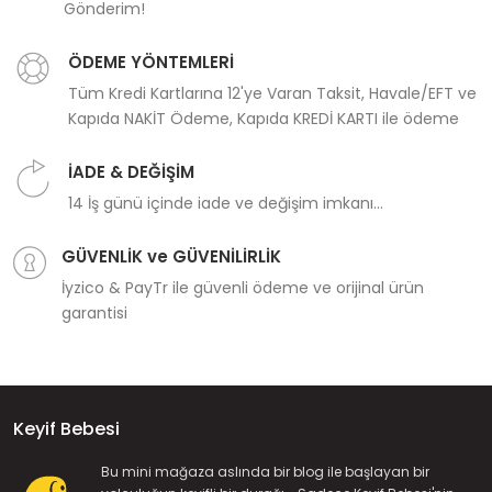
Gönderim!
ÖDEME YÖNTEMLERİ
Tüm Kredi Kartlarına 12'ye Varan Taksit, Havale/EFT ve
Kapıda NAKİT Ödeme, Kapıda KREDİ KARTI ile ödeme
İADE & DEĞİŞİM
14 İş günü içinde iade ve değişim imkanı...
GÜVENLİK ve GÜVENİLİRLİK
İyzico & PayTr ile güvenli ödeme ve orijinal ürün
garantisi
Keyif Bebesi
Bu mini mağaza aslında bir blog ile başlayan bir