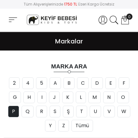
Tüm Alışverişlerinizde
1750 TL
Üzeri Kargo Ücretsiz
0
Hesabım
Markalar
MARKA ARA
2
4
5
A
B
C
D
E
F
G
H
I
J
K
L
M
N
O
P
Q
R
S
Ş
T
U
V
W
Y
Z
Tümü