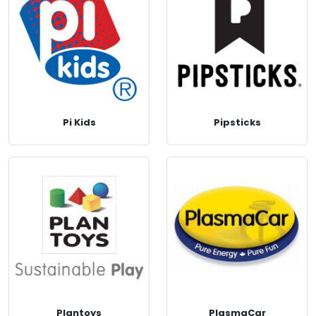
Pi Kids
Pipsticks
Plantoys
PlasmaCar