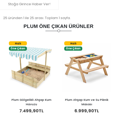
Stoğa Girince Haber Ver!
25 üründen 1 ile 25 arası. Toplam 1 sayfa.
PLUM ÖNE ÇIKAN ÜRÜNLER
Hızlı
Hızlı
Öne Çıkan
Öne Çıkan
Plum Gölgelikli Ahşap Kum
Plum Ahşap Kum ve Su Piknik
Havuzu
Masası
7.499,90TL
6.999,90TL