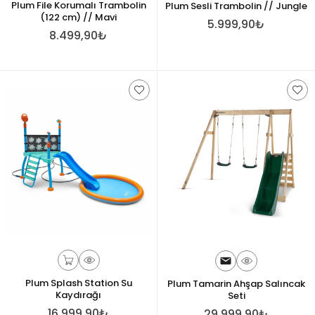
Plum File Korumalı Trambolin
Plum Sesli Trambolin // Jungle
(122 cm) // Mavi
5.999,90₺
8.499,90₺
Plum Splash Station Su
Plum Tamarin Ahşap Salıncak
Kaydırağı
Seti
16.999,90₺
29.999,90₺