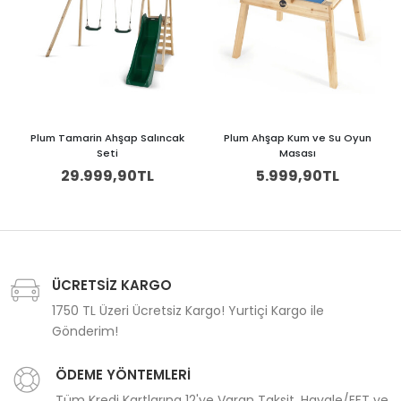
Plum Tamarin Ahşap Salıncak
Plum Ahşap Kum ve Su Oyun
Seti
Masası
29.999,90TL
5.999,90TL
ÜCRETSİZ KARGO
1750 TL Üzeri Ücretsiz Kargo! Yurtiçi Kargo ile
Gönderim!
ÖDEME YÖNTEMLERİ
Tüm Kredi Kartlarına 12'ye Varan Taksit, Havale/EFT ve