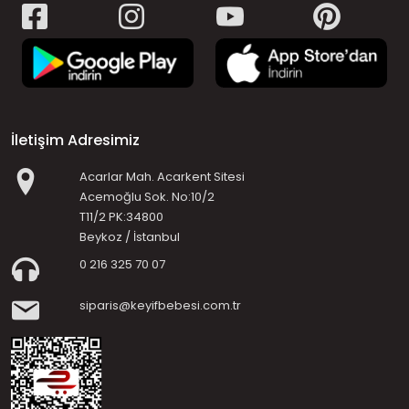
İletişim Adresimiz
Acarlar Mah. Acarkent Sitesi
Acemoğlu Sok. No:10/2
T11/2 PK:34800
Beykoz / İstanbul
0 216 325 70 07
siparis@keyifbebesi.com.tr