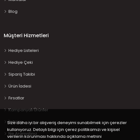
Blog
Müşteri Hizmetleri
Hediye Listeleri
Hediye Çeki
Sipariş Takibi
Ürün İadesi
Fırsatlar
Kampanyalı Ürünler
İletişim
Size daha iyi bir alışveriş deneyimi sunabilmek için çerezler
kullanıyoruz. Detaylı bilgi için çerez politikamızı ve kişisel
Ne Aramıştınız…
verilerin korunması hakkında açıklama metnini