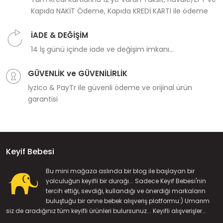
Kapıda NAKİT Ödeme, Kapıda KREDİ KARTI ile ödeme
İADE & DEĞİŞİM
14 İş günü içinde iade ve değişim imkanı...
GÜVENLİK ve GÜVENİLİRLİK
İyzico & PayTr ile güvenli ödeme ve orijinal ürün
garantisi
Keyif Bebesi
Bu mini mağaza aslında bir blog ile başlayan bir
yolculuğun keyifli bir durağı... Sadece Keyif Bebesi'nin
tercih ettiği, sevdiği, kullandığı ve önerdiği markaların
buluştuğu bir anne bebek alışveriş platformu:) Umarım
siz de aradığınız tüm keyifli ürünleri bulursunuz... Keyifli alışverişler...