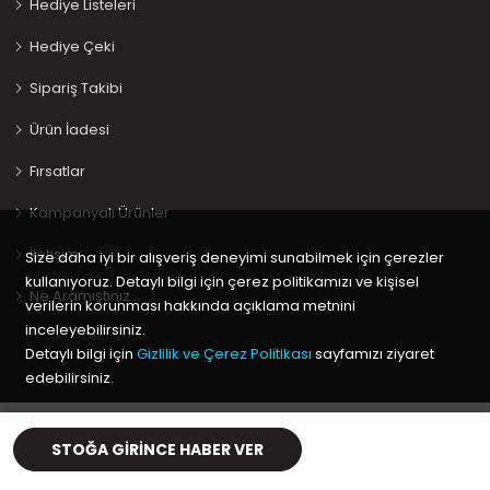
Hediye Listeleri
Hediye Çeki
Sipariş Takibi
Ürün İadesi
Fırsatlar
Kampanyalı Ürünler
İletişim
Size daha iyi bir alışveriş deneyimi sunabilmek için çerezler
kullanıyoruz. Detaylı bilgi için çerez politikamızı ve kişisel
Ne Aramıştınız…
verilerin korunması hakkında açıklama metnini
inceleyebilirsiniz.
Detaylı bilgi için
Gizlilik ve Çerez Politikası
sayfamızı ziyaret
edebilirsiniz.
Copyright © 2020 Keyif Bebesi | Kids & Toys, Geliştirici
Kabuk
Tamam
Yazılım
STOĞA GIRINCE HABER VER