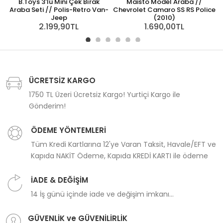
B.Toys 3'lü Mini Çek Bırak
Maisto Model Araba //
Araba Seti // Polis-Retro Van-
Chevrolet Camaro SS RS Police
Jeep
(2010)
2.199,90TL
1.690,00TL
ÜCRETSİZ KARGO
1750 TL Üzeri Ücretsiz Kargo! Yurtiçi Kargo ile
Gönderim!
ÖDEME YÖNTEMLERİ
Tüm Kredi Kartlarına 12'ye Varan Taksit, Havale/EFT ve
Kapıda NAKİT Ödeme, Kapıda KREDİ KARTI ile ödeme
İADE & DEĞİŞİM
14 İş günü içinde iade ve değişim imkanı...
GÜVENLİK ve GÜVENİLİRLİK