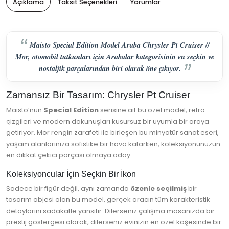
Açıklama
Taksit Seçenekleri
Yorumlar
Maisto Special Edition Model Araba Chrysler Pt Cruiser //
Mor, otomobil tutkunları için Arabalar kategorisinin en seçkin ve
nostaljik parçalarından biri olarak öne çıkıyor.
Zamansız Bir Tasarım: Chrysler Pt Cruiser
Maisto’nun
Special Edition
serisine ait bu özel model, retro
çizgileri ve modern dokunuşları kusursuz bir uyumla bir araya
getiriyor. Mor rengin zarafeti ile birleşen bu minyatür sanat eseri,
yaşam alanlarınıza sofistike bir hava katarken, koleksiyonunuzun
en dikkat çekici parçası olmaya aday.
Koleksiyoncular İçin Seçkin Bir İkon
Sadece bir figür değil, aynı zamanda
özenle seçilmiş
bir
tasarım objesi olan bu model, gerçek aracın tüm karakteristik
detaylarını sadakatle yansıtır. Dilerseniz çalışma masanızda bir
prestij göstergesi olarak, dilerseniz evinizin en özel köşesinde bir