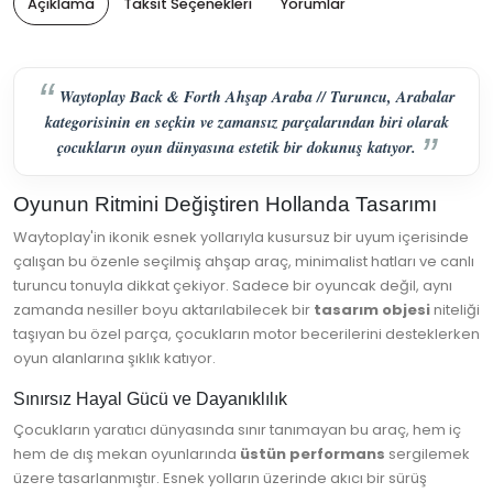
Açıklama
Taksit Seçenekleri
Yorumlar
Waytoplay Back & Forth Ahşap Araba // Turuncu, Arabalar
kategorisinin en seçkin ve zamansız parçalarından biri olarak
çocukların oyun dünyasına estetik bir dokunuş katıyor.
Oyunun Ritmini Değiştiren Hollanda Tasarımı
Waytoplay'in ikonik esnek yollarıyla kusursuz bir uyum içerisinde
çalışan bu özenle seçilmiş ahşap araç, minimalist hatları ve canlı
turuncu tonuyla dikkat çekiyor. Sadece bir oyuncak değil, aynı
zamanda nesiller boyu aktarılabilecek bir
tasarım objesi
niteliği
taşıyan bu özel parça, çocukların motor becerilerini desteklerken
oyun alanlarına şıklık katıyor.
Sınırsız Hayal Gücü ve Dayanıklılık
Çocukların yaratıcı dünyasında sınır tanımayan bu araç, hem iç
hem de dış mekan oyunlarında
üstün performans
sergilemek
üzere tasarlanmıştır. Esnek yolların üzerinde akıcı bir sürüş