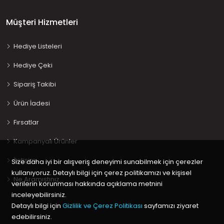
Müşteri Hizmetleri
Hediye Listeleri
Hediye Çeki
Sipariş Takibi
Ürün İadesi
Fırsatlar
Kampanyalı Ürünler
İletişim
Size daha iyi bir alışveriş deneyimi sunabilmek için çerezler
kullanıyoruz. Detaylı bilgi için çerez politikamızı ve kişisel
Ne Aramıştınız…
verilerin korunması hakkında açıklama metnini
inceleyebilirsiniz.
Detaylı bilgi için
Gizlilik ve Çerez Politikası
sayfamızı ziyaret
edebilirsiniz.