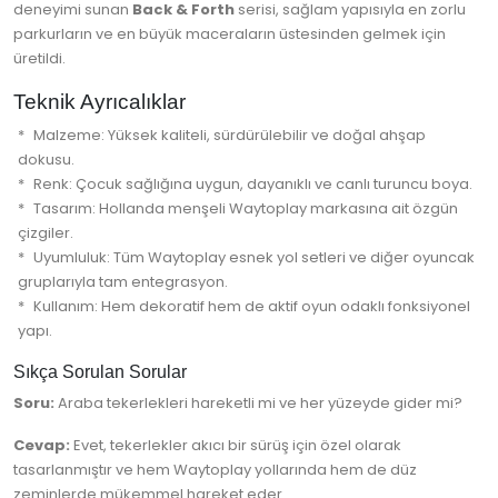
deneyimi sunan
Back & Forth
serisi, sağlam yapısıyla en zorlu
parkurların ve en büyük maceraların üstesinden gelmek için
üretildi.
Teknik Ayrıcalıklar
Malzeme: Yüksek kaliteli, sürdürülebilir ve doğal ahşap
dokusu.
Renk: Çocuk sağlığına uygun, dayanıklı ve canlı turuncu boya.
Tasarım: Hollanda menşeli Waytoplay markasına ait özgün
çizgiler.
Uyumluluk: Tüm Waytoplay esnek yol setleri ve diğer oyuncak
gruplarıyla tam entegrasyon.
Kullanım: Hem dekoratif hem de aktif oyun odaklı fonksiyonel
yapı.
Sıkça Sorulan Sorular
Soru:
Araba tekerlekleri hareketli mi ve her yüzeyde gider mi?
Cevap:
Evet, tekerlekler akıcı bir sürüş için özel olarak
tasarlanmıştır ve hem Waytoplay yollarında hem de düz
zeminlerde mükemmel hareket eder.