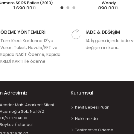
amaro SS RS Police (2010)
Woody
1.690,00TL
890,00TL
ÖDEME YÖNTEMLERİ
İADE & DEĞİŞİM
Tüm Kredi Kartlarına 12'ye
14 İş günü içinde iade 
Varan Taksit, Havale/EFT ve
değişim imkanı...
Kapıda NAKİT Ödeme, Kapıda
KREDİ KARTI ile ödeme
im Adresimiz
Kurumsal
Acarlar Mah. Acarkent Sitesi
Keyif Bebesi Puan
Acemoğlu Sok. No:10/2
T11/2 PK:34800
Hakkımızda
Beykoz / İstanbul
Teslimat ve Ödeme
0 216 325 70 07