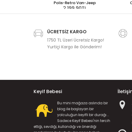
Polis-Retro Van-Jeep
C
2.199,90TL
ÜCRETSİZ KARGO
1750 TL Üzeri Ücretsiz Kargo!
Yurtiçi Kargo ile Gönderim!
Keyif Bebesi
İletiş
Bu mini mağaza aslında bir
blog ile başlayan bir
yolculuğun keyifli bir durağı...
Sadece Keyif Bebesi'nin tercih
ettiği, sevdiği, kullandığı ve önerdiği