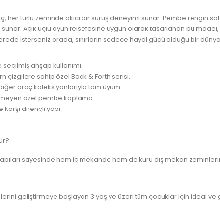
her türlü zeminde akıcı bir sürüş deneyimi sunar. Pembe rengin soft 
te sunar. Açık uçlu oyun felsefesine uygun olarak tasarlanan bu model,
erede isterseniz orada, sınırların sadece hayal gücü olduğu bir dünya s
le seçilmiş ahşap kullanımı.
 çizgilere sahip özel Back & Forth serisi.
diğer araç koleksiyonlarıyla tam uyum.
ermeyen özel pembe kaplama.
karşı dirençli yapı.
ur?
apıları sayesinde hem iç mekanda hem de kuru dış mekan zeminlerinde 
erini geliştirmeye başlayan 3 yaş ve üzeri tüm çocuklar için ideal ve g