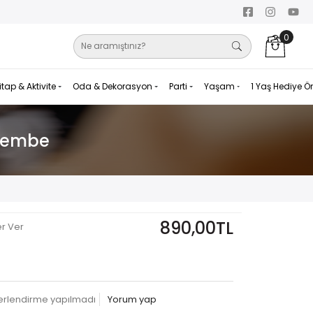
0
itap & Aktivite
Oda & Dekorasyon
Parti
Yaşam
1 Yaş Hediye Ö
 Pembe
890,00TL
er Ver
erlendirme yapılmadı
Yorum yap