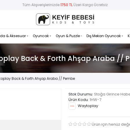
Tüm Alışverişlerinizde
1750 TL
Üzeri Kargo Ücretsiz
da & Aksesuar
Oyuncak
Oyun & Puzzle
Dış Mekan Oyuncak
K
play Back & Forth Ahşap Araba //
oplay Back & Forth Ahşap Araba // Pembe
Stok Durumu
: Stoğa Girince Hab
Ürün Kodu
:
1HW-7
Waytoplay
Ürün için henüz değ