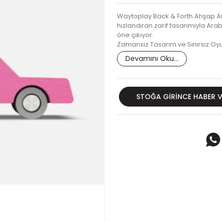
Waytoplay Back & Forth Ahşap A
hızlandıran zarif tasarımıyla Ara
öne çıkıyor.
Zamansız Tasarım ve Sınırsız Oy
Devamını Oku...
STOĞA GIRINCE HABER 