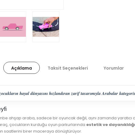
Açıklama
Taksit Seçenekleri
Yorumlar
ukların hayal dünyasını hızlandıran zarif tasarımıyla Arabalar kategorisin
yfi
mbe ahşap araba, sadece bir oyuncak değil, aynı zamanda yaratıcı dü
u araç, çocukların kurduğu oyun parkurlarında
estetik ve dayanıklılığ
un saatlerini birer maceraya dönüştürüyor.