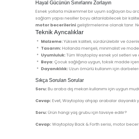
Hayal Gücünün Sınırlarını Zorlayın
Esnek yollarla mükemmel bir uyum sağlayan bu araç, 
sağlam yapısı nesiller boyu aktarılabilecek bir kali
motor becerilerini
geliştirmelerine olanak tanır. N
Teknik Ayrıcalıklar
Malzeme:
Yüksek kaliteli, sürdürülebilir ve özen
Tasarım:
Hollanda menşeli, minimalist ve modern
Uyumluluk:
Tüm Waytoplay esnek yol setleri ve 
Boya:
Çocuk sağlığına uygun, toksik madde iç
Dayanıklılık:
Uzun ömürlü kullanım için darbelere 
Sıkça Sorulan Sorular
Soru:
Bu araba dış mekan kullanımı için uygun mud
Cevap:
Evet, Waytoplay ahşap arabalar dayanıklı y
Soru:
Ürün hangi yaş grubu için tavsiye edilir?
Cevap:
Waytoplay Back & Forth serisi, motor beceril