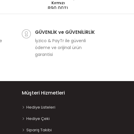
Kırmızı
890,00TL
Waytoplay Back
8
GÜVENLİK ve GÜVENİLİRLİK
ve
İyzico & PayTr ile güvenli
ödeme ve orijinal ürün
garantisi
Müşteri Hizmetleri
Hediye Listeleri
Hediye Çeki
Sipariş Takibi