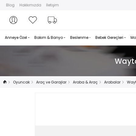
Blog
Hakkımızda
İletişim
Hesabım
Hesabım
Favorilerim
Sipariş Takibi
Anneye Özel
Bakım & Banyo
Beslenme
Bebek Gereçleri
Mo
Wayto
Oyuncak
Araç ve Garajlar
Araba & Araç
Arabalar
Wayt