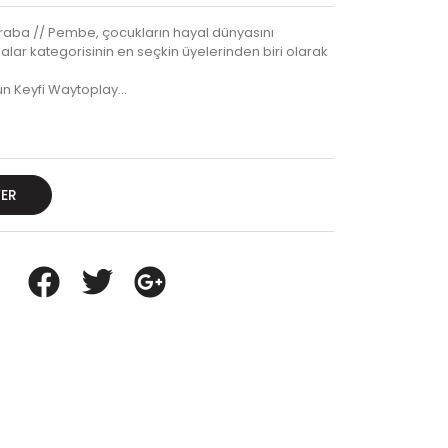
raba // Pembe, çocukların hayal dünyasını
balar kategorisinin en seçkin üyelerinden biri olarak
un Keyfi Waytoplay…
VER