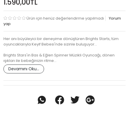
1.590,00TL
Ürün için henüz değerlendirme yapılmadı
Yorum
yap
Her anı büyüleyici bir deneyime dönüştüren Brights Starts, tüm
oyuncaklarıyla Keyif Bebesi'nde sizinle buluşuyor...
Brights Stars'ın Bas & Eğlen Spinner Müzikli Oyuncağı, dönen
ışıkları ile bebeğinizin ritme…
Devamını Oku...