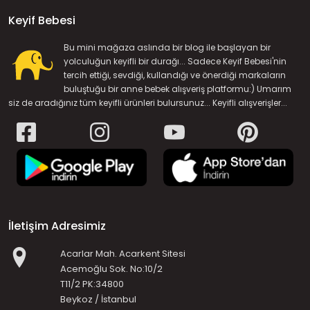
Keyif Bebesi
Bu mini mağaza aslında bir blog ile başlayan bir
yolculuğun keyifli bir durağı... Sadece Keyif Bebesi'nin
tercih ettiği, sevdiği, kullandığı ve önerdiği markaların
buluştuğu bir anne bebek alışveriş platformu:) Umarım
siz de aradığınız tüm keyifli ürünleri bulursunuz... Keyifli alışverişler...
İletişim Adresimiz
Acarlar Mah. Acarkent Sitesi
Acemoğlu Sok. No:10/2
T11/2 PK:34800
Beykoz / İstanbul