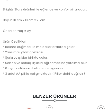
Brights Stars ürünleri ile eğlence ve konfor bir arada...
Boyut: 18 cm x 18 cm x 21 cm
Önerilen Yaş: 6 Ay+
Ürün Özellikleri
* Basma düğmesi ile melodiler ardarda çalar.
* Yansımalı yıldız gösterisi
* Şarkı ve ışıklar birlikte çalar.
* Sebep ve sonuç ilişkisini öğrenmesine yardımcı olur.
* 6. aydan itibaren kullanıma uygundur.
* 3 adet AA pil ile çalışmaktadır.( Piller dahil değildir)
BENZER ÜRÜNLER