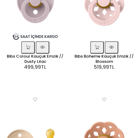
Bibs Colour Kauçuk Emzik //
Bibs Boheme Kauçuk Emzik //
Dusty Lilac
Blossom
499,99TL
519,99TL