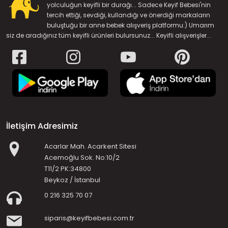
yolculuğun keyifli bir durağı... Sadece Keyif Bebesi'nin
tercih ettiği, sevdiği, kullandığı ve önerdiği markaların
buluştuğu bir anne bebek alışveriş platformu:) Umarım
siz de aradığınız tüm keyifli ürünleri bulursunuz... Keyifli alışverişler...
İletişim Adresimiz
Acarlar Mah. Acarkent Sitesi
Acemoğlu Sok. No:10/2
T11/2 PK:34800
Beykoz / İstanbul
0 216 325 70 07
siparis@keyifbebesi.com.tr