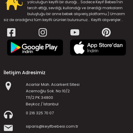
yolculuğun keyifli bir durağı... Sadece Keyif Bebesi'nin
tercih ettiği, sevdiği, kullandığı ve önerdiği markaların
buluştuğu bir anne bebek alışveriş platformu:) Umarım
siz de aradığınız tüm keyifli ürünleri bulursunuz... Keyifli alışverişler...
İletişim Adresimiz
Acarlar Mah. Acarkent Sitesi
Acemoğlu Sok. No:10/2
T11/2 PK:34800
Beykoz / İstanbul
0 216 325 70 07
siparis@keyifbebesi.com.tr