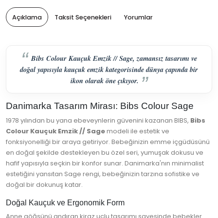
Açıklama
Taksit Seçenekleri
Yorumlar
Bibs Colour Kauçuk Emzik // Sage, zamansız tasarımı ve
doğal yapısıyla kauçuk emzik kategorisinde dünya çapında bir
ikon olarak öne çıkıyor.
Danimarka Tasarım Mirası: Bibs Colour Sage
1978 yılından bu yana ebeveynlerin güvenini kazanan BIBS,
Bibs
Colour Kauçuk Emzik // Sage
modeli ile estetik ve
fonksiyonelliği bir araya getiriyor. Bebeğinizin emme içgüdüsünü
en doğal şekilde destekleyen bu özel seri, yumuşak dokusu ve
hafif yapısıyla seçkin bir konfor sunar. Danimarka'nın minimalist
estetiğini yansıtan Sage rengi, bebeğinizin tarzına sofistike ve
doğal bir dokunuş katar.
Doğal Kauçuk ve Ergonomik Form
Anne göğsünü andıran kiraz uçlu tasarımı sayesinde bebekler