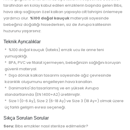
tarafından en kolay kabul edilen emziklerin başında gelen Bibs,
hava akışı sağlayan özel kalkan yapısıyla cilt tahrişini önlemeye
yardımcı olur.
%100 doğal kauçuk
materyali sayesinde
bebeğiniz doğallığı hissederken, siz de Avrupa kalitesinin
huzurunu yaşarsınız.
Teknik Ayrıcalıklar
%100 doğal kauçuk (lateks) emzik ucu ile anne teni
yumuşaklığı.
BPA, PVC ve fitalat içermeyen, bebeğinizin sağlığını koruyan
güvenli materyal.
Dışa dönük kalkan tasarımı sayesinde ağız çevresinde
kızarıklık oluşumunu engelleyen hava kanalları.
Danimarka'da tasarlanmış ve en yüksek Avrupa
standartlarında (EN 1400+A2) üretilmiştir.
Size 1 (0-6 Ay), Size 2 (6-18 Ay) ve Size 3 (18 Ay+) olmak üzere
üç farklı gelişim evresi seçeneği.
Sıkça Sorulan Sorular
Soru:
Bibs emzikler nasıl sterilize edilmelidir?