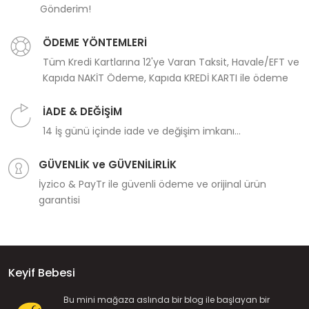
Gönderim!
ÖDEME YÖNTEMLERİ
Tüm Kredi Kartlarına 12'ye Varan Taksit, Havale/EFT ve
Kapıda NAKİT Ödeme, Kapıda KREDİ KARTI ile ödeme
İADE & DEĞİŞİM
14 İş günü içinde iade ve değişim imkanı...
GÜVENLİK ve GÜVENİLİRLİK
İyzico & PayTr ile güvenli ödeme ve orijinal ürün
garantisi
Keyif Bebesi
Bu mini mağaza aslında bir blog ile başlayan bir