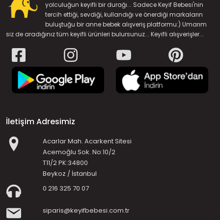
yolculuğun keyifli bir durağı... Sadece Keyif Bebesi'nin
tercih ettiği, sevdiği, kullandığı ve önerdiği markaların
buluştuğu bir anne bebek alışveriş platformu:) Umarım
siz de aradığınız tüm keyifli ürünleri bulursunuz... Keyifli alışverişler...
İletişim Adresimiz
Acarlar Mah. Acarkent Sitesi
Acemoğlu Sok. No:10/2
T11/2 PK:34800
Beykoz / İstanbul
0 216 325 70 07
siparis@keyifbebesi.com.tr