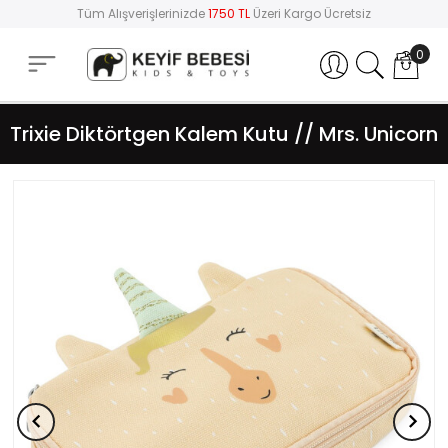
Tüm Alışverişlerinizde
1750 TL
Üzeri Kargo Ücretsiz
0
Hesabım
Trixie Diktörtgen Kalem Kutu // Mrs. Unicorn