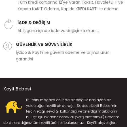
Tüm Kredi Kartlarına 12'ye Varan Taksit, Havale/EFT ve
Kapıda NAKİT Ödeme, Kapıda KREDİ KARTI ile ödeme
İADE & DEĞİŞİM
14 İş günü içinde iade ve değişim imkanı...
GÜVENLİK ve GÜVENİLİRLİK
İyzico & PayTr ile güvenli ödeme ve orijinal ürün
garantisi
Keyif Bebesi
Bu mini mağaza aslında bir blog ile başlayan bir
yolculuğun keyifli bir durağı... Sadece Keyif Bebesi'nin
tercih ettiği, sevdiği, kullandığı ve önerdiği markaların
buluştuğu bir anne bebek alışveriş platformu:) Umarım
siz de aradığınız tüm keyifli ürünleri bulursunuz... Keyifli alışverişler...