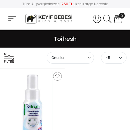
Tüm Alışverişlerinizde
1750 TL
Üzeri Kargo Ücretsiz
0
Hesabım
Toifresh