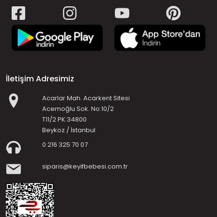
İletişim Adresimiz
Acarlar Mah. Acarkent Sitesi
Acemoğlu Sok. No:10/2
T11/2 PK:34800
Beykoz / İstanbul
0 216 325 70 07
siparis@keyifbebesi.com.tr