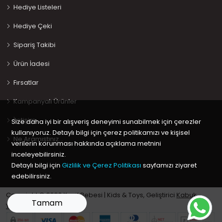
Hediye Listeleri
Hediye Çeki
Sipariş Takibi
Ürün İadesi
Fırsatlar
Kampanyalı Ürünler
İletişim
Size daha iyi bir alışveriş deneyimi sunabilmek için çerezler
kullanıyoruz. Detaylı bilgi için çerez politikamızı ve kişisel
Ne Aramıştınız…
verilerin korunması hakkında açıklama metnini
inceleyebilirsiniz.
Detaylı bilgi için
Gizlilik ve Çerez Politikası
sayfamızı ziyaret
edebilirsiniz.
Copyright © 2020 Keyif Bebesi | Kids & Toys, Geliştirici
Kabuk
Tamam
Yazılım