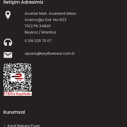
İletişim Adresimiz
Acarlar Mah. Acarkent Sitesi
Acemoğlu Sok. No:10/2
T11/2 PK:34800
Beykoz / İstanbul
0 216 325 70 07
siparis@keyifbebesi.com.tr
Kurumsal
Keyif Bebesi Puan