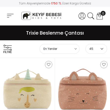
Tüm Alışverişlerinizde
1750 TL
Üzeri Kargo Ücretsiz
0
Hesabım
Trixie Beslenme Çantası