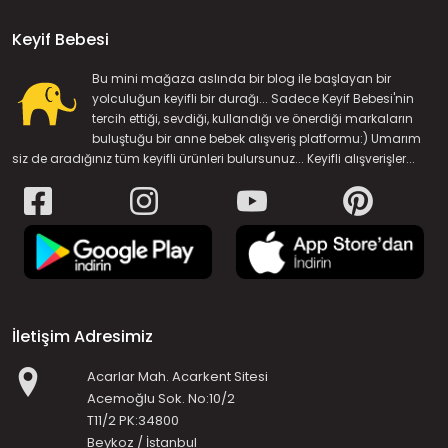
Keyif Bebesi
Bu mini mağaza aslında bir blog ile başlayan bir
yolculuğun keyifli bir durağı... Sadece Keyif Bebesi'nin
tercih ettiği, sevdiği, kullandığı ve önerdiği markaların
buluştuğu bir anne bebek alışveriş platformu:) Umarım
siz de aradığınız tüm keyifli ürünleri bulursunuz... Keyifli alışverişler...
İletişim Adresimiz
Acarlar Mah. Acarkent Sitesi
Acemoğlu Sok. No:10/2
T11/2 PK:34800
Beykoz / İstanbul