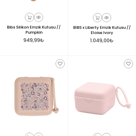
Bibs Silikon Emzik Kutusu //
BIBS x Liberty Emzik Kutusu //
Pumpkin
Eloise Ivory
949,99₺
1.049,00₺