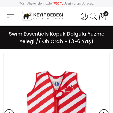
Tüm Alışverişlerinizde
1750 TL
Üzeri Kargo Ücretsiz
0
Hesabım
Swim Essentials Köpük Dolgulu Yüzme
Yeleği // Oh Crab - (3-6 Yaş)