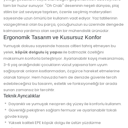
tam bir huzur sunuyor. "Oh Crab" deseninin neşeli dünyası, plaj
stilini bir üst seviyeye taşırken, özenle seçilmiş materyalleri
sayesinde uzun ömürlü bir kullanım vaat ediyor. Yaz tatillerinin
vazgeçilmezi olan bu parça, çocuğunuzun su üzerinde dengede
kalmasına yardımcı olan seçkin bir mühendislik ürünüdür.
Ergonomik Tasarım ve Kusursuz Konfor
Yumuşak dokusu sayesinde hassas ciltleri tahriş etmeyen bu
yelek,
köpük dolgulu iç yapısı
ile batmazlık özelliğini
maksimum konforla birleştiriyor. Ayarlanabilir kayış mekanizması,
3-6 yaş aralığındaki çocukların vücut yapısına tam uyum
sağlayarak onların kısıtlanmadan, özgürce hareket etmelerine
olanak tanıyor. Hem havuzda hem de denizde güvenle tercih
edebileceğiniz bu tasarım, estetik ve fonksiyonelliği bir arada
sunan zamansız bir tercihtir.
Teknik Ayrıcalıklar
Dayanıklı ve yumuşak neopren dış yüzey ile konforlu kullanım.
Güvenliği pekiştiren sağlam fermuar ve ayarlanabilir tokalı
gövde kayışı.
Yüksek kaliteli EPE köpük dolgu ile üstün yüzdürme