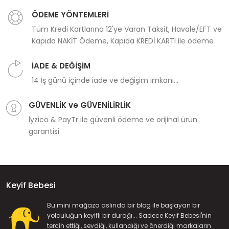
ÖDEME YÖNTEMLERİ
Tüm Kredi Kartlarına 12'ye Varan Taksit, Havale/EFT ve
Kapıda NAKİT Ödeme, Kapıda KREDİ KARTI ile ödeme
İADE & DEĞİŞİM
14 İş günü içinde iade ve değişim imkanı...
GÜVENLİK ve GÜVENİLİRLİK
İyzico & PayTr ile güvenli ödeme ve orijinal ürün
garantisi
Keyif Bebesi
Bu mini mağaza aslında bir blog ile başlayan bir
yolculuğun keyifli bir durağı... Sadece Keyif Bebesi'nin
tercih ettiği, sevdiği, kullandığı ve önerdiği markaların