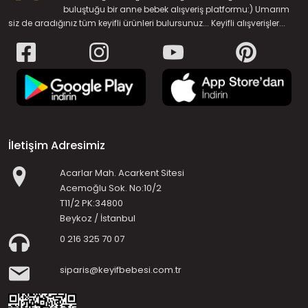
buluştuğu bir anne bebek alışveriş platformu:) Umarım
siz de aradığınız tüm keyifli ürünleri bulursunuz... Keyifli alışverişler...
İletişim Adresimiz
Acarlar Mah. Acarkent Sitesi
Acemoğlu Sok. No:10/2
T11/2 PK:34800
Beykoz / İstanbul
0 216 325 70 07
siparis@keyifbebesi.com.tr