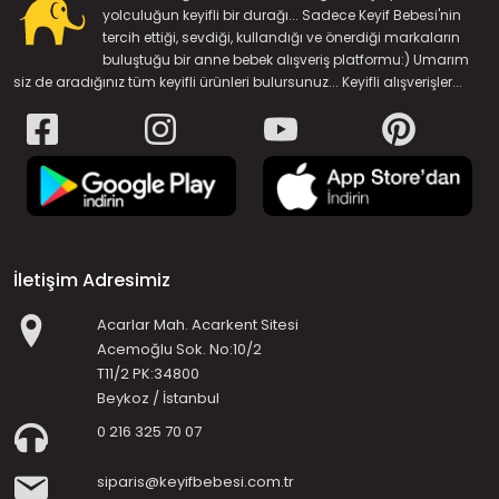
yolculuğun keyifli bir durağı... Sadece Keyif Bebesi'nin
tercih ettiği, sevdiği, kullandığı ve önerdiği markaların
buluştuğu bir anne bebek alışveriş platformu:) Umarım
siz de aradığınız tüm keyifli ürünleri bulursunuz... Keyifli alışverişler...
İletişim Adresimiz
Acarlar Mah. Acarkent Sitesi
Acemoğlu Sok. No:10/2
T11/2 PK:34800
Beykoz / İstanbul
0 216 325 70 07
siparis@keyifbebesi.com.tr