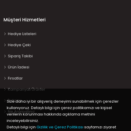
Müşteri Hizmetleri
Hediye Listeleri
Hediye Çeki
Sipariş Takibi
Ürün İadesi
Fırsatlar
Kampanyalı Ürünler
İletişim
Size daha iyi bir alışveriş deneyimi sunabilmek için çerezler
kullanıyoruz. Detaylı bilgi için çerez politikamızı ve kişisel
Ne Aramıştınız…
verilerin korunması hakkında açıklama metnini
inceleyebilirsiniz.
Detaylı bilgi için
Gizlilik ve Çerez Politikası
sayfamızı ziyaret