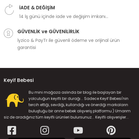
İADE & DEĞİŞİM
14 İş günü içinde iade ve değişim imkanı...
GÜVENLİK ve GÜVENİLİRLİK
İyzico & PayTr ile güvenli ödeme ve orijinal ürün
garantisi
Keyif Bebesi
Bu mini mağaza aslında bir blog ile başlayan bir
yolculuğun keyifli bir durağı... Sadece Keyif Bebesi'nin
tercih ettiği, sevdiği, kullandığı ve önerdiği markaların
buluştuğu bir anne bebek alışveriş platformu:) Umarım
siz de aradığınız tüm keyifli ürünleri bulursunuz... Keyifli alışverişler...