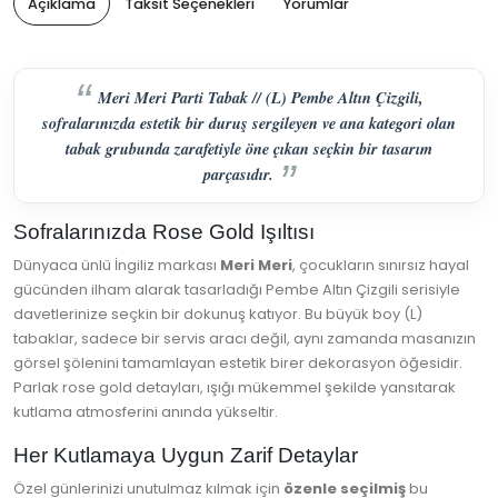
Açıklama
Taksit Seçenekleri
Yorumlar
Meri Meri Parti Tabak // (L) Pembe Altın Çizgili,
sofralarınızda estetik bir duruş sergileyen ve ana kategori olan
tabak grubunda zarafetiyle öne çıkan seçkin bir tasarım
parçasıdır.
Sofralarınızda Rose Gold Işıltısı
Dünyaca ünlü İngiliz markası
Meri Meri
, çocukların sınırsız hayal
gücünden ilham alarak tasarladığı Pembe Altın Çizgili serisiyle
davetlerinize seçkin bir dokunuş katıyor. Bu büyük boy (L)
tabaklar, sadece bir servis aracı değil, aynı zamanda masanızın
görsel şölenini tamamlayan estetik birer dekorasyon öğesidir.
Parlak rose gold detayları, ışığı mükemmel şekilde yansıtarak
kutlama atmosferini anında yükseltir.
Her Kutlamaya Uygun Zarif Detaylar
Özel günlerinizi unutulmaz kılmak için
özenle seçilmiş
bu