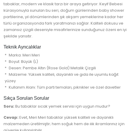
tabaklar, modern ve klasik tarzı bir araya getiriyor. Keyif Bebesi
kürasyonuyla sunulan bu seri, doğum günlerinden baby shower
partilerine, yıl dönümlerinden şık akşam yemeklerine kadar her
türlü organizasyonda fark yaratmanızı sağlar. Kaliteli dokusu ve
zamansız çizgili deseniyle misafirlerinize sunduğunuz özeni en iyi
şekilde yansıtır.
Teknik Ayrıcalıklar
Marka: Meri Meri
Boyut: Büyük (L)
Desen: Pembe Altın (Rose Gold) Metalik Çizgili
Malzeme: Yüksek kaliteli, dayanıklı ve gıda ile uyumlu kağıt
yüzey
Kullanım Alanı: Tüm parti temaları, piknikler ve özel davetler
Sıkça Sorulan Sorular
Soru:
Bu tabaklar sıcak yemek servisi için uygun mudur?
Cevap:
Evet, Meri Meri tabaklar yüksek kaliteli ve dayanıklı
malzemeden üretilmiştir; hem soğuk hem de ılık ikramlarınız için
güvenle kullanılabilir.