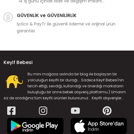
14 İş günü içinde iade ve değişim imkanı...
GÜVENLİK ve GÜVENİLİRLİK
İyzico & PayTr ile güvenli ödeme ve orijinal ürün
garantisi
Keyif Bebesi
Bu mini mağaza aslında bir blog ile başlayan bir
yolculuğun keyifli bir durağı... Sadece Keyif Bebesi'nin
tercih ettiği, sevdiği, kullandığı ve önerdiği markaların
buluştuğu bir anne bebek alışveriş platformu:) Umarım
siz de aradığınız tüm keyifli ürünleri bulursunuz... Keyifli alışverişler...