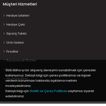
Müşteri Hizmetleri
Hediye Listeleri
Hediye Çeki
Sipariş Takibi
Ürün İadesi
Fırsatlar
Kampanyalı Ürünler
İletişim
Size daha iyi bir alışveriş deneyimi sunabilmek için çerezler
kullanıyoruz. Detaylı bilgi için çerez politikamızı ve kişisel
Ne Aramıştınız…
verilerin korunması hakkında açıklama metnini
inceleyebilirsiniz.
Detaylı bilgi için
Gizlilik ve Çerez Politikası
sayfamızı ziyaret
edebilirsiniz.
Copyright © 2020 Keyif Bebesi | Kids & Toys, Geliştirici
Kabuk