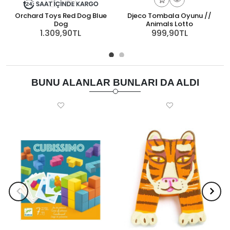
Orchard Toys Red Dog Blue
Djeco Tombala Oyunu //
D
Dog
Animals Lotto
1.309,90TL
999,90TL
BUNU ALANLAR BUNLARI DA ALDI