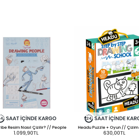
ribe Resim Nasıl Çizilir? // People
Headu Puzzle + Oyun // Çizim
1.099,90TL
630,00TL