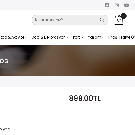
0
itap & Aktivite
Oda & Dekorasyon
Parti
Yaşam
1 Yaş Hediye Ö
nos
899,00TL
m yap