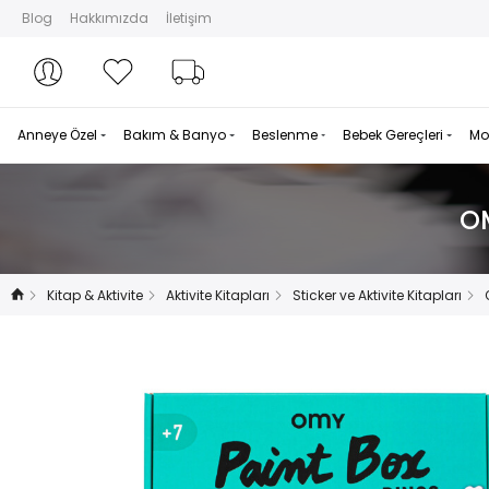
Blog
Hakkımızda
İletişim
Hesabım
Hesabım
Favorilerim
Sipariş Takibi
Anneye Özel
Bakım & Banyo
Beslenme
Bebek Gereçleri
Mo
OM
Kitap & Aktivite
Aktivite Kitapları
Sticker ve Aktivite Kitapları