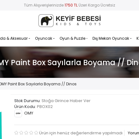
Tüm Alışverişlerinizde
1750 TL
Üzeri Kargo Ücretsiz
da & Aksesuar
Oyuncak
Oyun & Puzzle
Dış Mekan Oyuncak
K
Y Paint Box Sayılarla Boyama // Di
OMY Paint Box Sayılarla Boyama // Dinos
Stok Durumu
: Stoğa Girince Haber Ver
Ürün Kodu
:
PBOX02
OMY
Ürün için henüz değerlendirme yapılmadı
Yoru