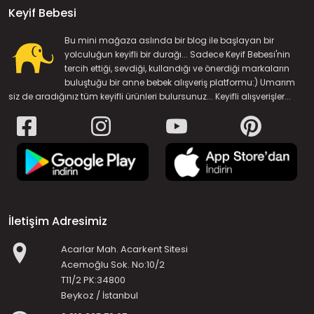
Keyif Bebesi
Bu mini mağaza aslında bir blog ile başlayan bir
yolculuğun keyifli bir durağı... Sadece Keyif Bebesi'nin
tercih ettiği, sevdiği, kullandığı ve önerdiği markaların
buluştuğu bir anne bebek alışveriş platformu:) Umarım
siz de aradığınız tüm keyifli ürünleri bulursunuz... Keyifli alışverişler...
İletişim Adresimiz
Acarlar Mah. Acarkent Sitesi
Acemoğlu Sok. No:10/2
T11/2 PK:34800
Beykoz / İstanbul