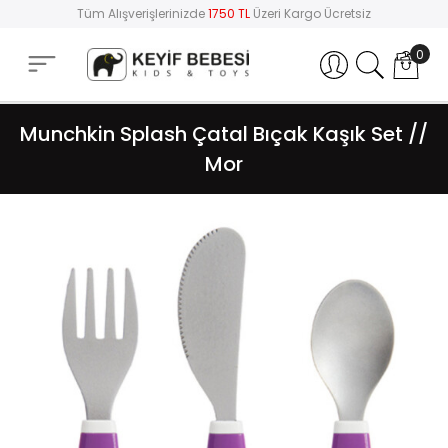
Tüm Alışverişlerinizde
1750 TL
Üzeri Kargo Ücretsiz
0
Hesabım
Munchkin Splash Çatal Bıçak Kaşık Set //
Mor