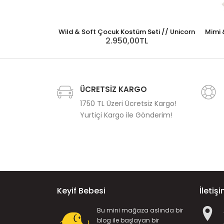
Wild & Soft Çocuk Kostüm Seti // Unicorn
Mimi 
2.950,00TL
ÜCRETSİZ KARGO
1750 TL Üzeri Ücretsiz Kargo!
Yurtiçi Kargo ile Gönderim!
Keyif Bebesi
İletiş
Bu mini mağaza aslında bir
blog ile başlayan bir