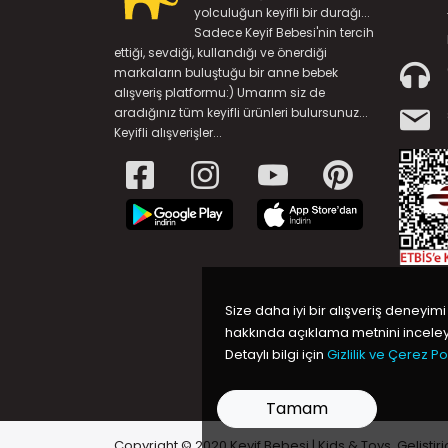
yolculuğun keyifli bir durağı...
Sadece Keyif Bebesi'nin tercih
ettiği, sevdiği, kullandığı ve önerdiği
markaların buluştuğu bir anne bebek
alışveriş platformu:) Umarım siz de
aradığınız tüm keyifli ürünleri bulursunuz...
Keyifli alışverişler...
Size daha iyi bir alışveriş deneyimi
hakkında açıklama metnini inceleye
Detaylı bilgi için
Gizlilik ve Çerez Pol
Tamam
Copyright © 2020 Keyif Bebesi | Kids & Toys, Geliştiri