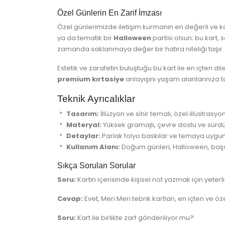
Özel Günlerin En Zarif İmzası
Özel günlerimizde iletişim kurmanın en değerli ve kalı
ya da tematik bir
Halloween
partisi olsun; bu kart, 
zamanda saklanmaya değer bir hatıra niteliği taşır.
Estetik ve zarafetin buluştuğu bu kart ile en içten dil
premium kırtasiye
anlayışını yaşam alanlarınıza ta
Teknik Ayrıcalıklar
Tasarım:
İllüzyon ve sihir temalı, özel illüstrasyo
Materyal:
Yüksek gramajlı, çevre dostu ve sürdü
Detaylar:
Parlak folyo baskılar ve temaya uygun
Kullanım Alanı:
Doğum günleri, Halloween, başar
Sıkça Sorulan Sorular
Soru:
Kartın içerisinde kişisel not yazmak için yeter
Cevap:
Evet, Meri Meri tebrik kartları, en içten ve öz
Soru:
Kart ile birlikte zarf gönderiliyor mu?