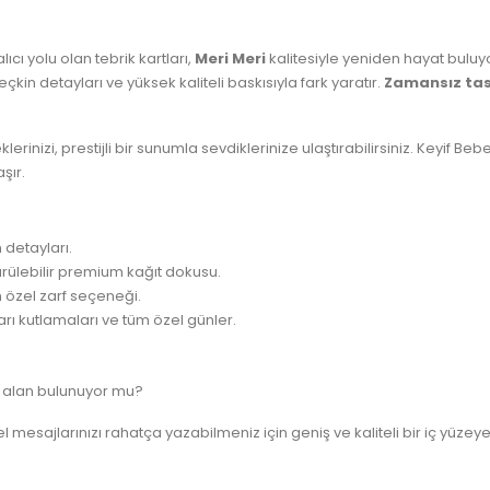
cı yolu olan tebrik kartları,
Meri Meri
kalitesiyle yeniden hayat buluyo
seçkin detayları ve yüksek kaliteli baskısıyla fark yaratır.
Zamansız tas
eklerinizi, prestijli bir sunumla sevdiklerinize ulaştırabilirsiniz. Keyif
şır.
n detayları.
rülebilir premium kağıt dokusu.
 özel zarf seçeneği.
ı kutlamaları ve tüm özel günler.
li alan bulunuyor mu?
el mesajlarınızı rahatça yazabilmeniz için geniş ve kaliteli bir iç yüzeye