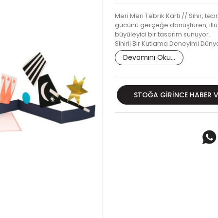
Meri Meri Tebrik Kartı // Sihir, te
gücünü gerçeğe dönüştüren, illüz
büyüleyici bir tasarım sunuyor.
Sihirli Bir Kutlama Deneyimi Dün
Devamını Oku...
STOĞA GIRINCE HABER 