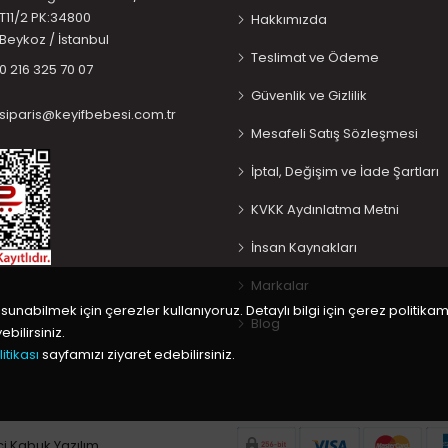
T11/2 PK:34800
Hakkımızda
Beykoz / İstanbul
Teslimat ve Ödeme
0 216 325 70 07
Güvenlik ve Gizlilik
siparis@keyifbebesi.com.tr
Mesafeli Satış Sözleşmesi
İptal, Değişim ve İade Şartları
KVKK Aydınlatma Metni
İnsan Kaynakları
Markalar
 sunabilmek için çerezler kullanıyoruz. Detaylı bilgi için çerez politikam
Blog
bilirsiniz.
itikası
sayfamızı ziyaret edebilirsiniz.
ci
Kabuk Yazılım