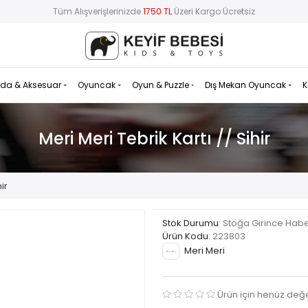
Tüm Alışverişlerinizde
1750 TL
Üzeri Kargo Ücretsiz
da & Aksesuar
Oyuncak
Oyun & Puzzle
Dış Mekan Oyuncak
K
Meri Meri Tebrik Kartı // Sihir
ir
Stok Durumu
: Stoğa Girince Hab
Ürün Kodu
:
223803
Meri Meri
Ürün için henüz değ