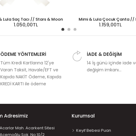
& Lula Saç Tacı // Stars & Moon
Mimi & Lula Çocuk Çanta // 
1.050,00TL
1.159,00TL
ÖDEME YÖNTEMLERİ
İADE & DEĞİŞİM
Tüm Kredi Kartlarına 12'ye
14 İş günü içinde iade 
Varan Taksit, Havale/EFT ve
değişim imkanı...
Kapıda NAKİT Ödeme, Kapıda
KREDİ KARTI ile ödeme
im Adresimiz
Kurumsal
Acarlar Mah. Acarkent Sitesi
Keyif Bebesi Puan
Acemoğlu Sok. No:10/2