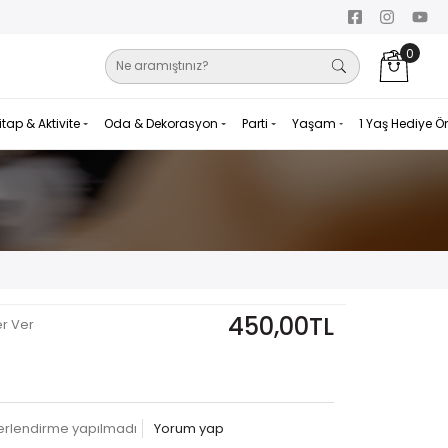
0
itap & Aktivite
Oda & Dekorasyon
Parti
Yaşam
1 Yaş Hediye Ö
450,00TL
er Ver
erlendirme yapılmadı
Yorum yap