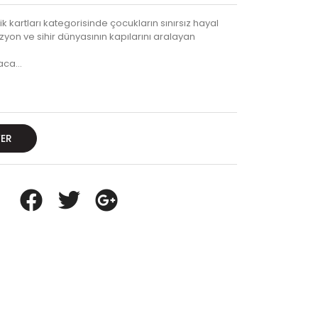
brik kartları kategorisinde çocukların sınırsız hayal
yon ve sihir dünyasının kapılarını aralayan
yaca…
VER