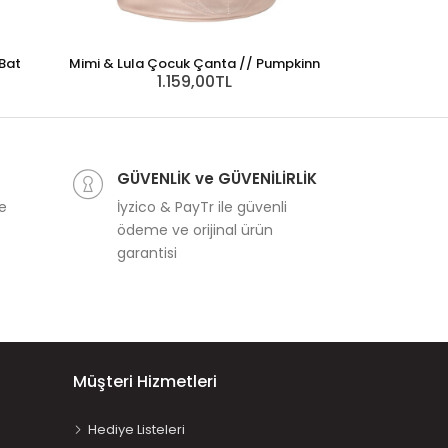
Bat
Mimi & Lula Çocuk Çanta // Pumpkinn
1.159,00TL
Mimi & Lula 
1
GÜVENLİK ve GÜVENİLİRLİK
ve
İyzico & PayTr ile güvenli
ödeme ve orijinal ürün
garantisi
Müşteri Hizmetleri
Hediye Listeleri