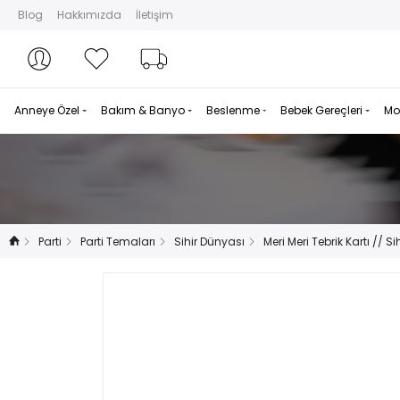
Blog
Hakkımızda
İletişim
Hesabım
Hesabım
Favorilerim
Sipariş Takibi
Anneye Özel
Bakım & Banyo
Beslenme
Bebek Gereçleri
Mo
Parti
Parti Temaları
Sihir Dünyası
Meri Meri Tebrik Kartı // Sih