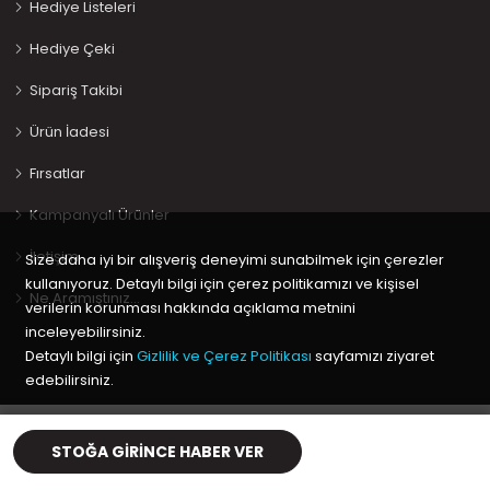
Hediye Listeleri
Hediye Çeki
Sipariş Takibi
Ürün İadesi
Fırsatlar
Kampanyalı Ürünler
İletişim
Size daha iyi bir alışveriş deneyimi sunabilmek için çerezler
kullanıyoruz. Detaylı bilgi için çerez politikamızı ve kişisel
Ne Aramıştınız…
verilerin korunması hakkında açıklama metnini
inceleyebilirsiniz.
Detaylı bilgi için
Gizlilik ve Çerez Politikası
sayfamızı ziyaret
edebilirsiniz.
Copyright © 2020 Keyif Bebesi | Kids & Toys, Geliştirici
Kabuk
Tamam
Yazılım
STOĞA GIRINCE HABER VER