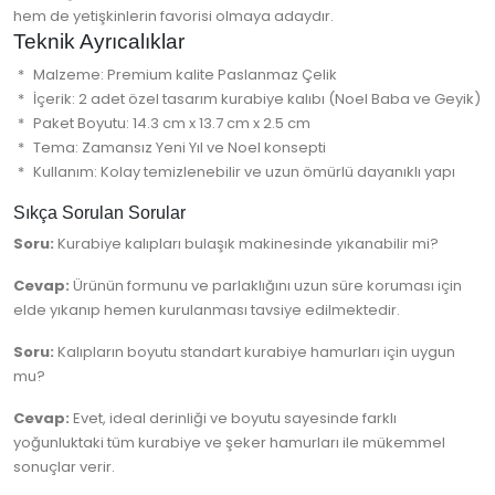
hem de yetişkinlerin favorisi olmaya adaydır.
Teknik Ayrıcalıklar
Malzeme: Premium kalite Paslanmaz Çelik
İçerik: 2 adet özel tasarım kurabiye kalıbı (Noel Baba ve Geyik)
Paket Boyutu: 14.3 cm x 13.7 cm x 2.5 cm
Tema: Zamansız Yeni Yıl ve Noel konsepti
Kullanım: Kolay temizlenebilir ve uzun ömürlü dayanıklı yapı
Sıkça Sorulan Sorular
Soru:
Kurabiye kalıpları bulaşık makinesinde yıkanabilir mi?
Cevap:
Ürünün formunu ve parlaklığını uzun süre koruması için
elde yıkanıp hemen kurulanması tavsiye edilmektedir.
Soru:
Kalıpların boyutu standart kurabiye hamurları için uygun
mu?
Cevap:
Evet, ideal derinliği ve boyutu sayesinde farklı
yoğunluktaki tüm kurabiye ve şeker hamurları ile mükemmel
sonuçlar verir.