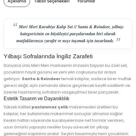
Açıklama
Taksit Seçenekleri
Yorumlar
Meri Meri Kurabiye Kalıp Set // Santa & Reindeer, yılbaşı
kategorisinin en büyüleyici parçalarından biri olarak
mutfaklarınıza zarafet ve neşe taşımak için tasarlandı.
Yılbaşı Sofralarında İngiliz Zarafeti
Dünyaca ünlü Meri Meri markasının imzasını taşıyan bu özel set,
çocukların hayal gücünü ve yeni yılın coşkusunu bir araya
getiriyor.
Santa & Reindeer
temalı kalıplar, sadece birer mutfak
gereci değil, aynı zamanda ailece geçirilecek keyifli saatlerin ve
özenle hazırlanmış sofraların vazgeçilmez birer parçasıdır.
Estetik Tasarım ve Dayanıklılık
Yüksek kaliteli
paslanmaz çelik
malzemeden üretilen bu
kalıplar, her kullanımda mükemmel sonuçlar almanızı sağlar.
Keskin hatları sayesinde kurabiyelerinize net formlar verirken,
uzun ömürlü yapısıyla nesiller boyu sürecek bir yılbaşı
geleneğinin kapılarını aralar. Seçkin tasarımıyla hem çocukların