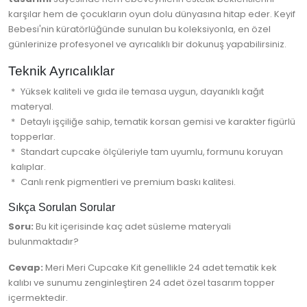
karşılar hem de çocukların oyun dolu dünyasına hitap eder. Keyif
Bebesi'nin küratörlüğünde sunulan bu koleksiyonla, en özel
günlerinize profesyonel ve ayrıcalıklı bir dokunuş yapabilirsiniz.
Teknik Ayrıcalıklar
Yüksek kaliteli ve gıda ile temasa uygun, dayanıklı kağıt
materyal.
Detaylı işçiliğe sahip, tematik korsan gemisi ve karakter figürlü
topperlar.
Standart cupcake ölçüleriyle tam uyumlu, formunu koruyan
kalıplar.
Canlı renk pigmentleri ve premium baskı kalitesi.
Sıkça Sorulan Sorular
Soru:
Bu kit içerisinde kaç adet süsleme materyali
bulunmaktadır?
Cevap:
Meri Meri Cupcake Kit genellikle 24 adet tematik kek
kalıbı ve sunumu zenginleştiren 24 adet özel tasarım topper
içermektedir.