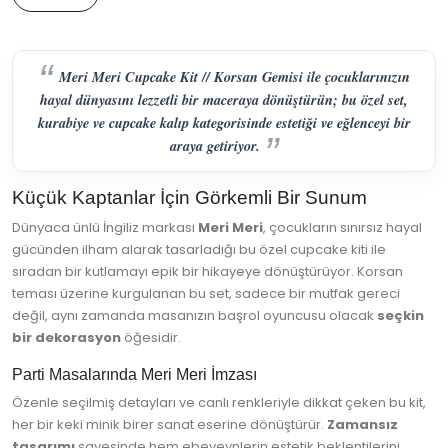
Meri Meri Cupcake Kit // Korsan Gemisi ile çocuklarınızın
hayal dünyasını lezzetli bir maceraya dönüştürün; bu özel set,
kurabiye ve cupcake kalıp kategorisinde estetiği ve eğlenceyi bir
araya getiriyor.
Küçük Kaptanlar İçin Görkemli Bir Sunum
Dünyaca ünlü İngiliz markası
Meri Meri
, çocukların sınırsız hayal
gücünden ilham alarak tasarladığı bu özel cupcake kiti ile
sıradan bir kutlamayı epik bir hikayeye dönüştürüyor. Korsan
teması üzerine kurgulanan bu set, sadece bir mutfak gereci
değil, aynı zamanda masanızın başrol oyuncusu olacak
seçkin
bir dekorasyon
öğesidir.
Parti Masalarında Meri Meri İmzası
Özenle seçilmiş detayları ve canlı renkleriyle dikkat çeken bu kit,
her bir keki minik birer sanat eserine dönüştürür.
Zamansız
tasarımı
sayesinde hem ebeveynlerin estetik beklentilerini