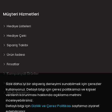
Müşteri Hizmetleri
Hediye Listeleri
Hediye Çeki
Sipariş Takibi
Ürün İadesi
Fırsatlar
Kampanyalı Ürünler
İletişim
Size daha iyi bir alışveriş deneyimi sunabilmek için çerezler
kullanıyoruz. Detaylı bilgi için çerez politikamızı ve kişisel
Ne Aramıştınız…
verilerin korunması hakkında açıklama metnini
inceleyebilirsiniz.
Detaylı bilgi için
Gizlilik ve Çerez Politikası
sayfamızı ziyaret
edebilirsiniz.