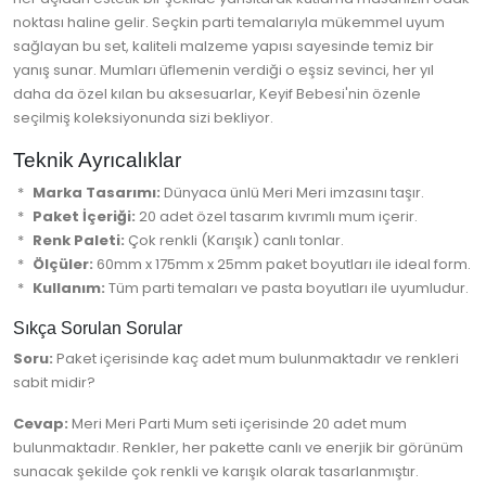
noktası haline gelir. Seçkin parti temalarıyla mükemmel uyum
sağlayan bu set, kaliteli malzeme yapısı sayesinde temiz bir
yanış sunar. Mumları üflemenin verdiği o eşsiz sevinci, her yıl
daha da özel kılan bu aksesuarlar, Keyif Bebesi'nin özenle
seçilmiş koleksiyonunda sizi bekliyor.
Teknik Ayrıcalıklar
Marka Tasarımı:
Dünyaca ünlü Meri Meri imzasını taşır.
Paket İçeriği:
20 adet özel tasarım kıvrımlı mum içerir.
Renk Paleti:
Çok renkli (Karışık) canlı tonlar.
Ölçüler:
60mm x 175mm x 25mm paket boyutları ile ideal form.
Kullanım:
Tüm parti temaları ve pasta boyutları ile uyumludur.
Sıkça Sorulan Sorular
Soru:
Paket içerisinde kaç adet mum bulunmaktadır ve renkleri
sabit midir?
Cevap:
Meri Meri Parti Mum seti içerisinde 20 adet mum
bulunmaktadır. Renkler, her pakette canlı ve enerjik bir görünüm
sunacak şekilde çok renkli ve karışık olarak tasarlanmıştır.