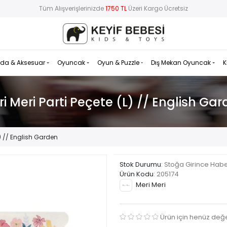
Tüm Alışverişlerinizde
1750 TL
Üzeri Kargo Ücretsiz
da & Aksesuar
Oyuncak
Oyun & Puzzle
Dış Mekan Oyuncak
K
i Meri Parti Peçete (L) // English Ga
L) // English Garden
Stok Durumu
: Stoğa Girince Hab
Ürün Kodu
:
205174
Meri Meri
Ürün için henüz değ