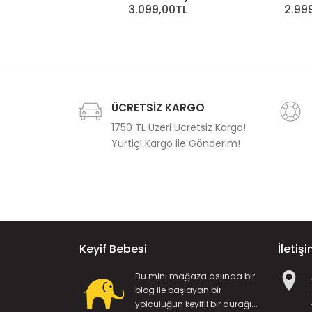
3.099,00TL
2.99
ÜCRETSİZ KARGO
1750 TL Üzeri Ücretsiz Kargo!
Yurtiçi Kargo ile Gönderim!
Keyif Bebesi
İletiş
Bu mini mağaza aslında bir
blog ile başlayan bir
yolculuğun keyifli bir durağı...