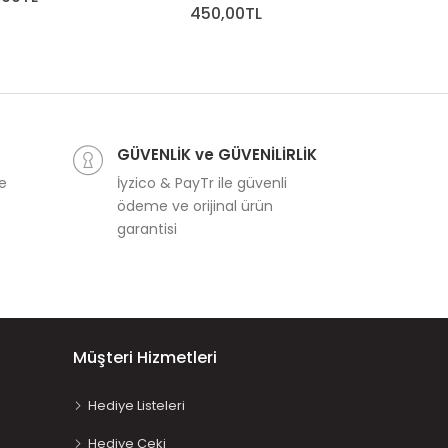
450,00TL
GÜVENLİK ve GÜVENİLİRLİK
ve
İyzico & PayTr ile güvenli
ödeme ve orijinal ürün
garantisi
Müşteri Hizmetleri
Hediye Listeleri
Hediye Çeki