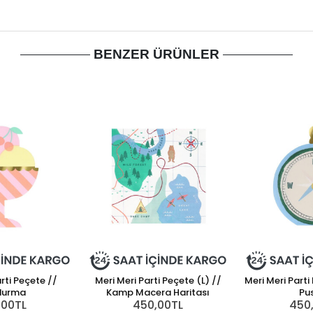
BENZER ÜRÜNLER
rti Peçete //
Meri Meri Parti Peçete (L) //
Meri Meri Part
durma
Kamp Macera Haritası
Pu
,00TL
450,00TL
450