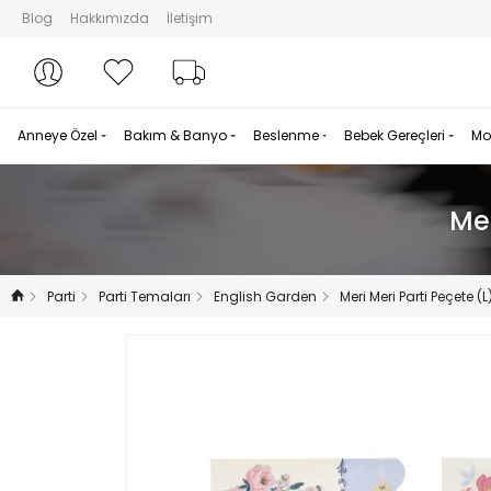
Blog
Hakkımızda
İletişim
Hesabım
Hesabım
Favorilerim
Sipariş Takibi
Anneye Özel
Bakım & Banyo
Beslenme
Bebek Gereçleri
Mo
Mer
Parti
Parti Temaları
English Garden
Meri Meri Parti Peçete (