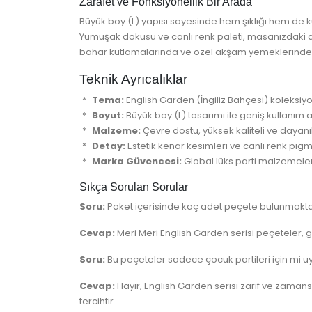
Zarafet ve Fonksiyonellik Bir Arada
Büyük boy (L) yapısı sayesinde hem şıklığı hem de k
Yumuşak dokusu ve canlı renk paleti, masanızdaki d
bahar kutlamalarında ve özel akşam yemeklerinde de
Teknik Ayrıcalıklar
Tema:
English Garden (İngiliz Bahçesi) koleksiy
Boyut:
Büyük boy (L) tasarımı ile geniş kullanım a
Malzeme:
Çevre dostu, yüksek kaliteli ve dayanı
Detay:
Estetik kenar kesimleri ve canlı renk pigm
Marka Güvencesi:
Global lüks parti malzemeleri 
Sıkça Sorulan Sorular
Soru:
Paket içerisinde kaç adet peçete bulunmakt
Cevap:
Meri Meri English Garden serisi peçeteler, 
Soru:
Bu peçeteler sadece çocuk partileri için mi 
Cevap:
Hayır, English Garden serisi zarif ve zamans
tercihtir.