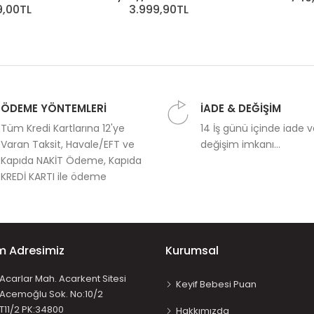
9,00TL
3.999,90TL
ÖDEME YÖNTEMLERİ
İADE & DEĞİŞİM
Tüm Kredi Kartlarına 12'ye
14 İş günü içinde iade 
Varan Taksit, Havale/EFT ve
değişim imkanı...
Kapıda NAKİT Ödeme, Kapıda
KREDİ KARTI ile ödeme
im Adresimiz
Kurumsal
Acarlar Mah. Acarkent Sitesi
Keyif Bebesi Puan
Acemoğlu Sok. No:10/2
T11/2 PK:34800
Hakkımızda