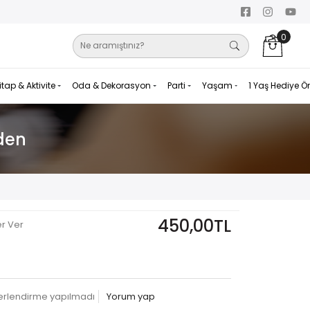
0
itap & Aktivite
Oda & Dekorasyon
Parti
Yaşam
1 Yaş Hediye Ö
rden
450,00TL
er Ver
erlendirme yapılmadı
Yorum yap