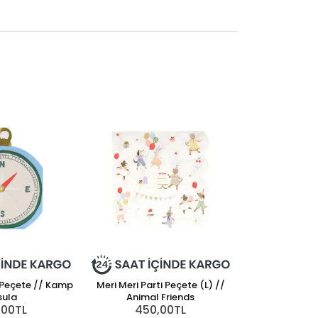
i Peçete // Kamp
Meri Meri Parti Peçete (L) //
sula
Animal Friends
,00TL
450,00TL