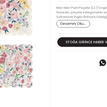
Meri Meri Parti Peçete (L) // Engl
hissedin; peçete kategorisinin en 
Sofranızda İngiliz Bahçesi Esteti
Devamını Oku...
STOĞA GIRINCE HABER 