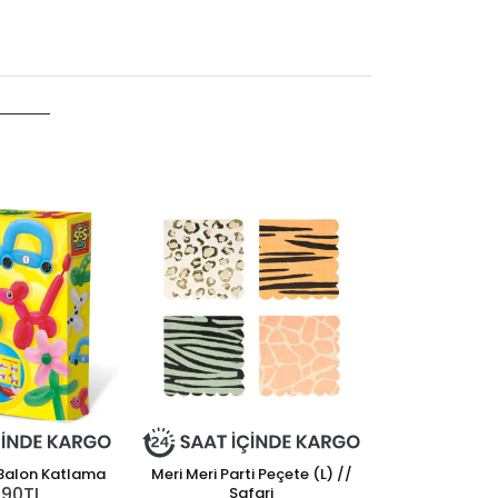
 Balon Katlama
Meri Meri Parti Peçete (L) //
,90TL
Safari