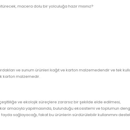
e götürecek, macera dolu bir yolculuğa hazır mısınız?
bardakları ve sunum ürünleri kağıt ve karton malzemedendir ve tek kulla
lık karton malzemedir.
çeşitliliğe ve ekolojik süreçlere zararsız bir şekilde elde edilmesi,
n, kar amacıyla yapılmasında, bulunduğu ekosistemi ve toplumun de
fayda sağlayacağı, fakat bu ürünlerin sürdürülebilir kullanımını des