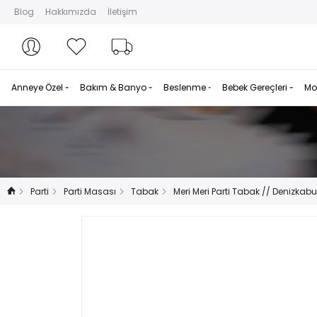
Blog
Hakkımızda
İletişim
Hesabım
Hesabım
Favorilerim
Sipariş Takibi
Anneye Özel
Bakım & Banyo
Beslenme
Bebek Gereçleri
Mo
Parti
Parti Masası
Tabak
Meri Meri Parti Tabak // Denizkab