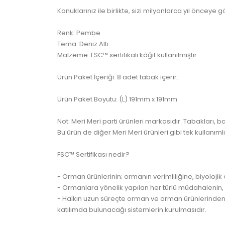
Konuklarınız ile birlikte, sizi milyonlarca yıl öncey
Renk: Pembe
Tema: Deniz Altı
Malzeme: FSC™ sertifikalı kâğıt kullanılmıştır.
Ürün Paket İçeriği: 8 adet tabak içerir.
Ürün Paket Boyutu: (L) 191mm x 191mm
Not: Meri Meri parti ürünleri markasıdır. Tabakları, 
Bu ürün de diğer Meri Meri ürünleri gibi tek kullanım
FSC™ Sertifikası nedir?
- Orman ürünlerinin; ormanın verimliliğine, biyolojik 
- Ormanlara yönelik yapılan her türlü müdahaleni
- Halkın uzun süreçte orman ve orman ürünlerinden 
katılımda bulunacağı sistemlerin kurulmasıdır.