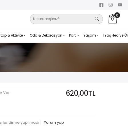
0
itap & Aktivite
Oda & Dekorasyon
Parti
Yaşam
1 Yaş Hediye Ö
u
620,00TL
er Ver
erlendirme yapılmadı
Yorum yap