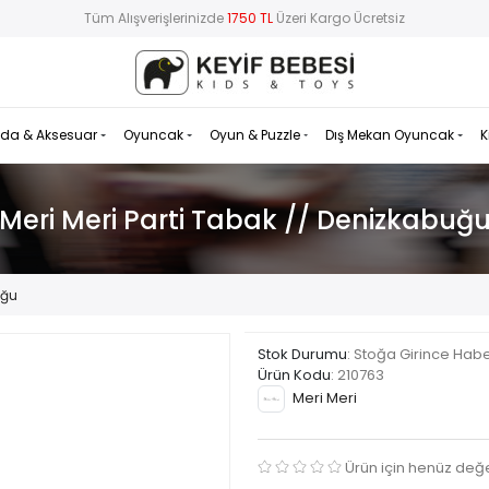
Tüm Alışverişlerinizde
1750 TL
Üzeri Kargo Ücretsiz
da & Aksesuar
Oyuncak
Oyun & Puzzle
Dış Mekan Oyuncak
K
Meri Meri Parti Tabak // Denizkabuğ
uğu
Stok Durumu
: Stoğa Girince Hab
Ürün Kodu
:
210763
Meri Meri
Ürün için henüz değ