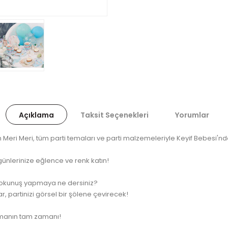
Açıklama
Taksit Seçenekleri
Yorumlar
eri Meri, tüm parti temaları ve parti malzemeleriyle Keyif Bebesi'nde 
günlerinize eğlence ve renk katın!
r dokunuş yapmaya ne dersiniz?
, partinizi görsel bir şölene çevirecek!
tmanın tam zamanı!