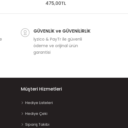
475,00TL
Meri Meri Pa
6
GÜVENLİK ve GÜVENİLİRLİK
ve
İyzico & PayTr ile güvenli
ödeme ve orijinal ürün
garantisi
Müşteri Hizmetleri
Hediye Listeleri
Hediye Çeki
Sipariş Takibi