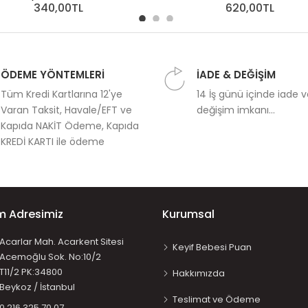
340,00TL
620,00TL
ÖDEME YÖNTEMLERİ
İADE & DEĞİŞİM
Tüm Kredi Kartlarına 12'ye
14 İş günü içinde iade 
Varan Taksit, Havale/EFT ve
değişim imkanı...
Kapıda NAKİT Ödeme, Kapıda
KREDİ KARTI ile ödeme
im Adresimiz
Kurumsal
Acarlar Mah. Acarkent Sitesi
Keyif Bebesi Puan
Acemoğlu Sok. No:10/2
T11/2 PK:34800
Hakkımızda
Beykoz / İstanbul
Teslimat ve Ödeme
0 216 325 70 07