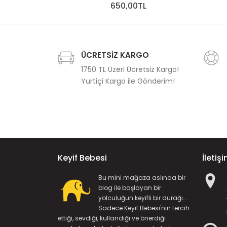
650,00TL
ÜCRETSİZ KARGO
1750 TL Üzeri Ücretsiz Kargo!
Yurtiçi Kargo ile Gönderim!
Keyif Bebesi
İletiş
Bu mini mağaza aslında bir
blog ile başlayan bir
yolculuğun keyifli bir durağı...
Sadece Keyif Bebesi'nin tercih
ettiği, sevdiği, kullandığı ve önerdiği