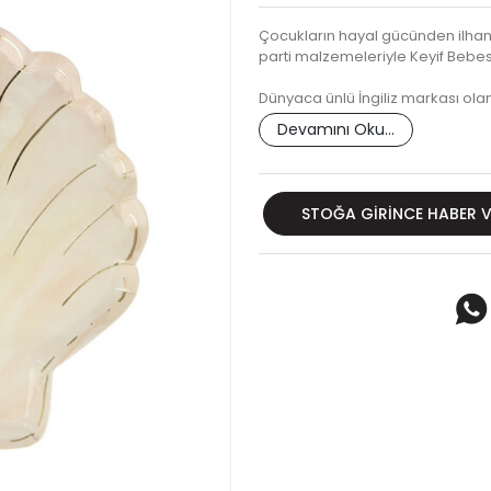
Çocukların hayal gücünden ilham 
parti malzemeleriyle Keyif Bebesi
Dünyaca ünlü İngiliz markası olan
Devamını Oku...
STOĞA GIRINCE HABER 