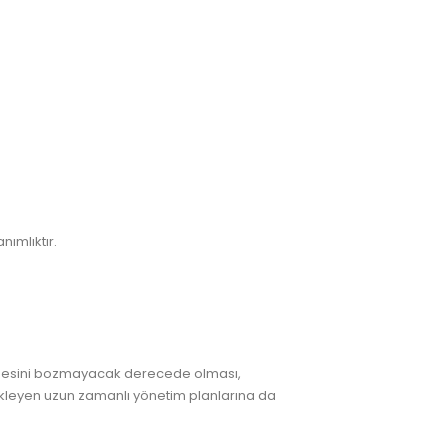
nımlıktır.
ngesini bozmayacak derecede olması,
tekleyen uzun zamanlı yönetim planlarına da