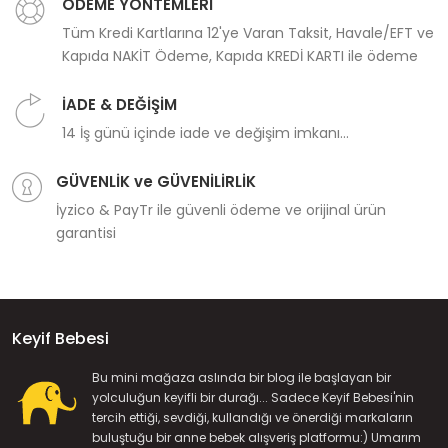
ÖDEME YÖNTEMLERİ
Tüm Kredi Kartlarına 12'ye Varan Taksit, Havale/EFT ve
Kapıda NAKİT Ödeme, Kapıda KREDİ KARTI ile ödeme
İADE & DEĞİŞİM
14 İş günü içinde iade ve değişim imkanı...
GÜVENLİK ve GÜVENİLİRLİK
İyzico & PayTr ile güvenli ödeme ve orijinal ürün
garantisi
Keyif Bebesi
Bu mini mağaza aslında bir blog ile başlayan bir
yolculuğun keyifli bir durağı... Sadece Keyif Bebesi'nin
tercih ettiği, sevdiği, kullandığı ve önerdiği markaların
buluştuğu bir anne bebek alışveriş platformu:) Umarım