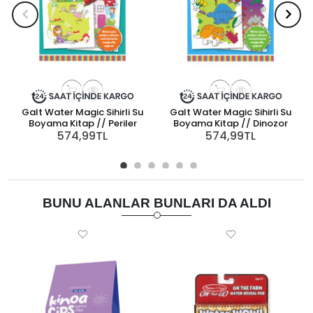
Galt Water Magic Sihirli Su
Galt Water Magic Sihirli Su
M
Boyama Kitap // Periler
Boyama Kitap // Dinozor
574,99TL
574,99TL
BUNU ALANLAR BUNLARI DA ALDI