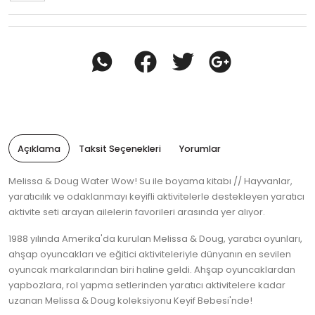
Açıklama
Taksit Seçenekleri
Yorumlar
Melissa & Doug Water Wow! Su ile boyama kitabı // Hayvanlar,
yaratıcılık ve odaklanmayı keyifli aktivitelerle destekleyen yaratıcı
aktivite seti arayan ailelerin favorileri arasında yer alıyor.
1988 yılında Amerika'da kurulan Melissa & Doug, yaratıcı oyunları,
ahşap oyuncakları ve eğitici aktiviteleriyle dünyanın en sevilen
oyuncak markalarından biri haline geldi. Ahşap oyuncaklardan
yapbozlara, rol yapma setlerinden yaratıcı aktivitelere kadar
uzanan Melissa & Doug koleksiyonu Keyif Bebesi'nde!