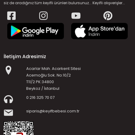
siz de aradığınız tüm keyifli ürünleri bulursunuz... Keyifli alışverişler...
İletişim Adresimiz
Acarlar Mah. Acarkent Sitesi
Acemoğlu Sok. No:10/2
T11/2 PK:34800
Beykoz / İstanbul
0 216 325 70 07
siparis@keyifbebesi.com.tr