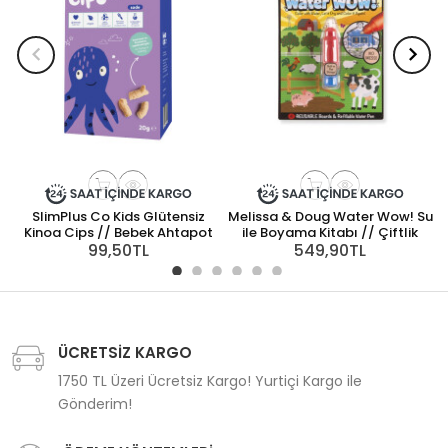
SlimPlus Co Kids Glütensiz
Melissa & Doug Water Wow! Su
M
Kinoa Cips // Bebek Ahtapot
ile Boyama Kitabı // Çiftlik
99,50TL
549,90TL
ÜCRETSİZ KARGO
1750 TL Üzeri Ücretsiz Kargo! Yurtiçi Kargo ile
Gönderim!