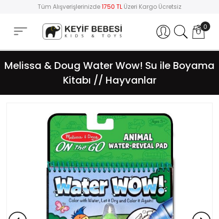
Tüm Alışverişlerinizde
1750 TL
Üzeri Kargo Ücretsiz
0
Hesabım
Melissa & Doug Water Wow! Su ile Boyama
Kitabı // Hayvanlar