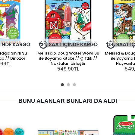
gic Sihirli Su
Melissa & Doug Water Wow! Su
Melissa & Dou
p // Dinozor
ile Boyama Kitabı // Çiftlik //
ile Boyama K
,99TL
Noktaları birleştir
Hayvanla
549,90TL
549
BUNU ALANLAR BUNLARI DA ALDI