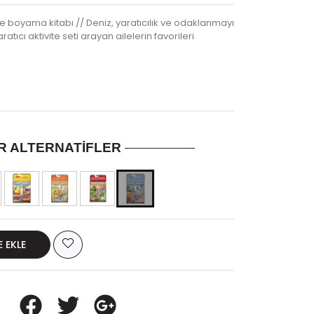
 boyama kitabı // Deniz, yaratıcılık ve odaklanmayı
ratıcı aktivite seti arayan ailelerin favorileri
R ALTERNATIFLER
E EKLE