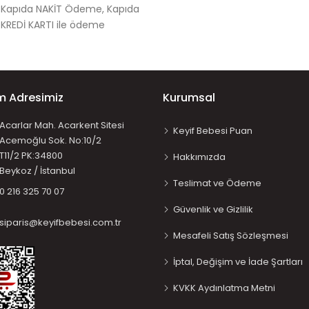
Kapıda NAKİT Ödeme, Kapıda
KREDİ KARTI ile ödeme
im Adresimiz
Kurumsal
Acarlar Mah. Acarkent Sitesi
Keyif Bebesi Puan
Acemoğlu Sok. No:10/2
T11/2 PK:34800
Hakkımızda
Beykoz / İstanbul
Teslimat ve Ödeme
0 216 325 70 07
Güvenlik ve Gizlilik
siparis@keyifbebesi.com.tr
Mesafeli Satış Sözleşmesi
İptal, Değişim ve İade Şartları
KVKK Aydınlatma Metni