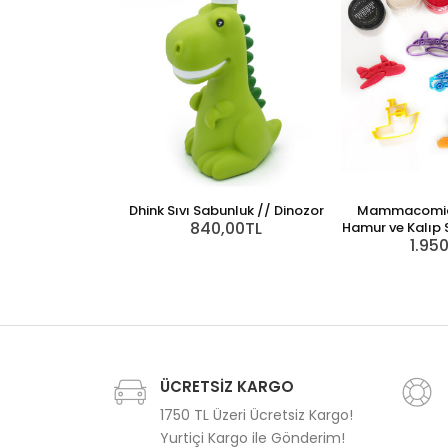
Dhink Sıvı Sabunluk // Dinozor
Mammacomic
840,00TL
Hamur ve Kalıp S
1.95
ÜCRETSİZ KARGO
1750 TL Üzeri Ücretsiz Kargo!
Yurtiçi Kargo ile Gönderim!