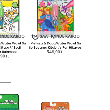
g Water Wow! Su
Melissa & Doug Water Wow! Su
itabı // Evcil
ile Boyama Kitabı // Peri Hikayesi
549,90TL
r Bulmaca
,90TL
Melissa & Dou
ile Boyama Kit
549