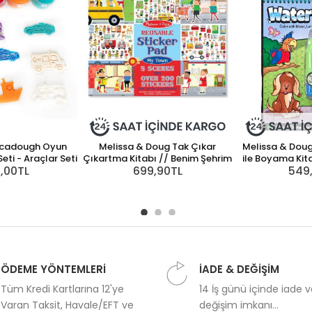
adough Oyun
Melissa & Doug Tak Çıkar
Melissa & Dou
eti - Araçlar Seti
Çıkartma Kitabı // Benim Şehrim
ile Boyama Kit
0,00TL
699,90TL
549
ÖDEME YÖNTEMLERİ
İADE & DEĞİŞİM
Tüm Kredi Kartlarına 12'ye
14 İş günü içinde iade 
Varan Taksit, Havale/EFT ve
değişim imkanı...