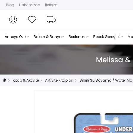
Blog
Hakkımızda
İletişim
Hesabım
Hesabım
Favorilerim
Sipariş Takibi
Anneye Özel
Bakım & Banyo
Beslenme
Bebek Gereçleri
Mo
Melissa &
Kitap & Aktivite
Aktivite Kitapları
Sihirli Su Boyama / Water Ma