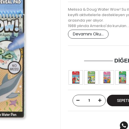
Melissa & Doug Water Wow! Su ile
keyifli aktivitelerle destekleyen ya
arasında yer alıyor.
1988 yılında Amerika'da kurulan…
Devamını Oku...
DIĞE
SEPET