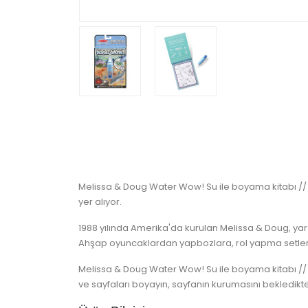
Melissa & Doug Water Wow! Su ile boyama kitabı // Den
yer alıyor.
1988 yılında Amerika'da kurulan Melissa & Doug, yara
Ahşap oyuncaklardan yapbozlara, rol yapma setleri
Melissa & Doug Water Wow! Su ile boyama kitabı // D
ve sayfaları boyayın, sayfanın kurumasını bekledikte