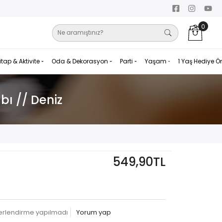
0
itap & Aktivite
Oda & Dekorasyon
Parti
Yaşam
1 Yaş Hediye Ö
ı // Deniz
549,90TL
erlendirme yapılmadı
Yorum yap