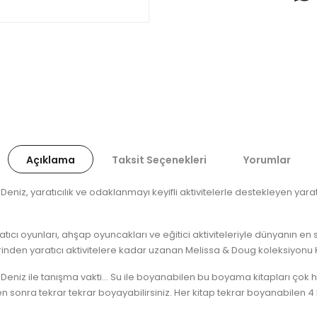
Açıklama
Taksit Seçenekleri
Yorumlar
iz, yaratıcılık ve odaklanmayı keyifli aktivitelerle destekleyen yaratıc
tıcı oyunları, ahşap oyuncakları ve eğitici aktiviteleriyle dünyanın en
nden yaratıcı aktivitelere kadar uzanan Melissa & Doug koleksiyonu 
eniz ile tanışma vakti... Su ile boyanabilen bu boyama kitapları çok h
n sonra tekrar tekrar boyayabilirsiniz. Her kitap tekrar boyanabilen 4 