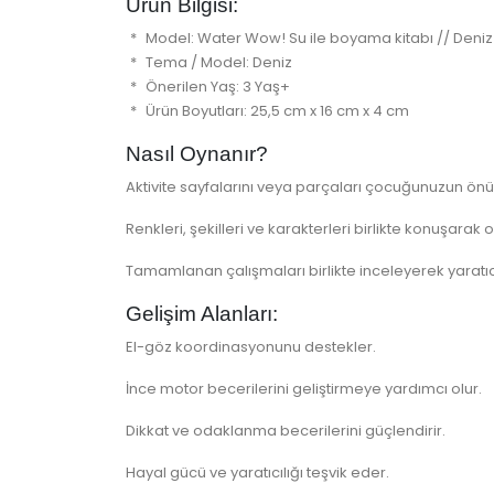
Ürün Bilgisi:
Model: Water Wow! Su ile boyama kitabı // Deniz
Tema / Model: Deniz
Önerilen Yaş: 3 Yaş+
Ürün Boyutları: 25,5 cm x 16 cm x 4 cm
Nasıl Oynanır?
Aktivite sayfalarını veya parçaları çocuğunuzun önü
Renkleri, şekilleri ve karakterleri birlikte konuşara
Tamamlanan çalışmaları birlikte inceleyerek yaratı
Gelişim Alanları:
El-göz koordinasyonunu destekler.
İnce motor becerilerini geliştirmeye yardımcı olur.
Dikkat ve odaklanma becerilerini güçlendirir.
Hayal gücü ve yaratıcılığı teşvik eder.