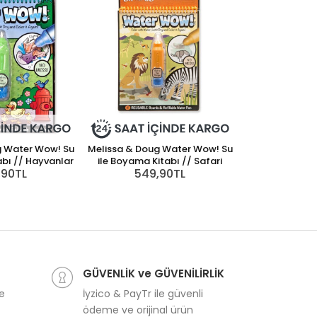
g Water Wow! Su
Melissa & Doug Water Wow! Su
Jack N'Jill Çoc
abı // Hayvanlar
ile Boyama Kitabı // Safari
Dino -
,90TL
549,90TL
299
GÜVENLİK ve GÜVENİLİRLİK
ve
İyzico & PayTr ile güvenli
ödeme ve orijinal ürün