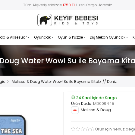
Tüm Alışverişlerinizde
1750 TL
Üzeri Kargo Ücretsiz
da & Aksesuar
Oyuncak
Oyun & Puzzle
Dış Mekan Oyuncak
K
 Doug Water Wow! Su ile Boyama Kitab
gic
Melissa & Doug Water Wow! Su ile Boyama Kitabı // Deniz
24 Saat İçinde Kargo
Ürün Kodu
:
MD009445
Melissa & Doug
Ürün için henüz değ