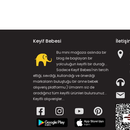
Keyif Bebesi
İletiş
Bu mini mağaza aslında bir
blog ile başlayan bir
yolculuğun keyifli bir durağı...
Sadece Keyif Bebesi'nin tercih
ettiği, sevdiği, kullandığı ve önerdiği
markaların buluştuğu bir anne bebek
alışveriş platformu:) Umarım siz de
aradığınız tüm keyifli ürünleri bulursunuz...
Keyifli alışverişler...