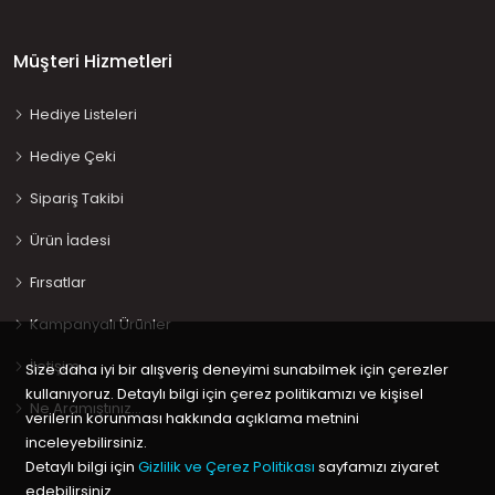
Müşteri Hizmetleri
Hediye Listeleri
Hediye Çeki
Sipariş Takibi
Ürün İadesi
Fırsatlar
Kampanyalı Ürünler
İletişim
Size daha iyi bir alışveriş deneyimi sunabilmek için çerezler
kullanıyoruz. Detaylı bilgi için çerez politikamızı ve kişisel
Ne Aramıştınız…
verilerin korunması hakkında açıklama metnini
inceleyebilirsiniz.
Detaylı bilgi için
Gizlilik ve Çerez Politikası
sayfamızı ziyaret
edebilirsiniz.