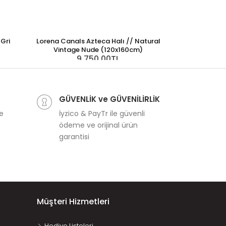
Gri
Lorena Canals Azteca Halı // Natural
Vintage Nude (120x160cm)
9.750,00TL
Lorena Canals R
Ma
9.
GÜVENLİK ve GÜVENİLİRLİK
ve
İyzico & PayTr ile güvenli
ödeme ve orijinal ürün
garantisi
Müşteri Hizmetleri
Hediye Listeleri