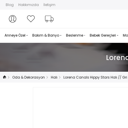
Blog
Hakkımızda
İletişim
Hesabım
Hesabım
Favorilerim
Sipariş Takibi
Anneye Özel
Bakım & Banyo
Beslenme
Bebek Gereçleri
Mo
Lorena
Oda & Dekorasyon
Halı
Lorena Canals Hippy Stars Halı // Gr