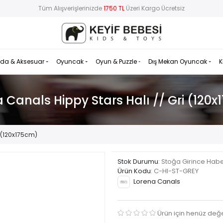
Tüm Alışverişlerinizde
1750 TL
Üzeri Kargo Ücretsiz
da & Aksesuar
Oyuncak
Oyun & Puzzle
Dış Mekan Oyuncak
K
 Canals Hippy Stars Halı // Gri (120
i (120x175cm)
Stok Durumu
: Stoğa Girince Hab
Ürün Kodu
:
C-HI-ST-GREY
Lorena Canals
Ürün için henüz değ