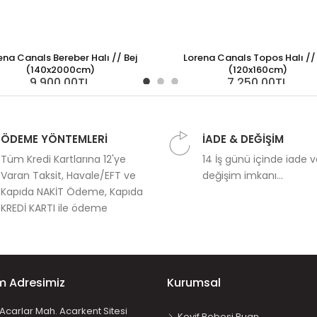
ena Canals Bereber Halı // Bej
Lorena Canals Topos Halı // 
(140x2000cm)
(120x160cm)
9.900,00TL
7.250,00TL
ÖDEME YÖNTEMLERİ
İADE & DEĞİŞİM
Tüm Kredi Kartlarına 12'ye
14 İş günü içinde iade 
Varan Taksit, Havale/EFT ve
değişim imkanı...
Kapıda NAKİT Ödeme, Kapıda
KREDİ KARTI ile ödeme
im Adresimiz
Kurumsal
Acarlar Mah. Acarkent Sitesi
Keyif Bebesi Puan