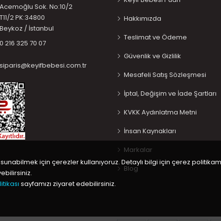
Acemoğlu Sok. No:10/2
T11/2 PK:34800
Hakkımızda
Beykoz / İstanbul
Teslimat ve Ödeme
0 216 325 70 07
Güvenlik ve Gizlilik
siparis@keyifbebesi.com.tr
Mesafeli Satış Sözleşmesi
İptal, Değişim ve İade Şartları
KVKK Aydınlatma Metni
İnsan Kaynakları
Markalar
 sunabilmek için çerezler kullanıyoruz. Detaylı bilgi için çerez politikam
Blog
bilirsiniz.
itikası
sayfamızı ziyaret edebilirsiniz.