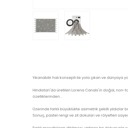
Yıkanabilir halı konsepti ile yola çıkan ve dünyaya y
Hindistan'da üretilen Lorena Canals'ın doğal, non-t
özelliklerinden...
Üzerinde farklı büyüklükte asimetrik şekilli yıldızl
Sonuç, pastel rengi ve zıt dokuları ve rölyefleri say
Farklı mesafelerin dikilmesi, vintage bir dokunuşla ço