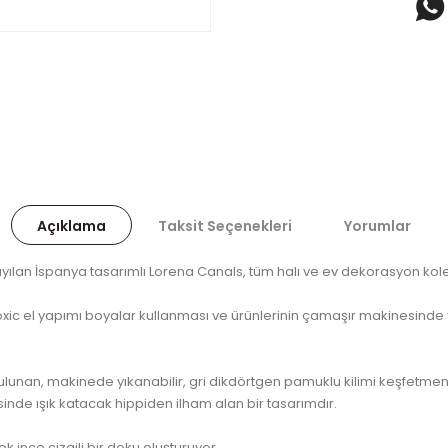
Açıklama
Taksit Seçenekleri
Yorumlar
ayılan İspanya tasarımlı Lorena Canals, tüm halı ve ev dekorasyon kolek
oxic el yapımı boyalar kullanması ve ürünlerinin çamaşır makinesinde y
ar bulunan, makinede yıkanabilir, gri dikdörtgen pamuklu kilimi keşfetm
esinde ışık katacak hippiden ilham alan bir tasarımdır.
k ince çizgili bir doku oluşturuyor...