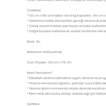
Özellikler:
* 120 cm x 160 cm halılar min 6 kg kapasite , 140 cm 
* Halılarımız kalite standartları gereği yıkanarak pak
* Toksik zararlı madde içermeyen boyalar kullanılara
* Doğal boyalar kullanılarak ustalar tarafından tek t
Renk: Gri
Malzeme: %100 pamuk
Ürün Ölçüleri: 120 cm x 175 cm
Nasıl Temizlenir?
* Etiketteki yıkama talimatına uygun derece ve pro
* Yıkama esnasında ağartıcı, çamaşır suyu katkılı de
* Yıkama işlemi sonrasında düşük devirde kurutma ma
* Nem renk akmasına sebep olabileceği için halınızı
Sertifika: