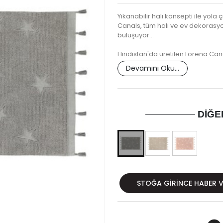
Yıkanabilir halı konsepti ile yol
Canals, tüm halı ve ev dekorasyon
buluşuyor...
Hindistan'da üretilen Lorena Can
Devamını Oku...
DIĞE
STOĞA GIRINCE HABER 