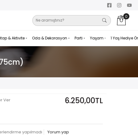
0
itap & Aktivite
Oda & Dekorasyon
Parti
Yaşam
1 Yaş Hediye Ö
x175cm)
6.250,00TL
er Ver
erlendirme yapılmadı
Yorum yap