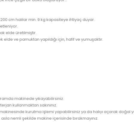
x 200 cm halılar min. 9 kg kapasiteye ihtiyaç duyar.
etleniyor.
k elde üretilmiştir.
ek elde ve pamuktan yapıldığı için, hafif ve yumuşaktır.
gramda makinede yıkayabilirsiniz.
terjan kullanmaktan sakınınız.
kinesinde kurutma işlemi yapabilirsiniz ya da halıyı açarak doğal yol
 asla nemli şekilde makine içerisinde bırakmayınız.