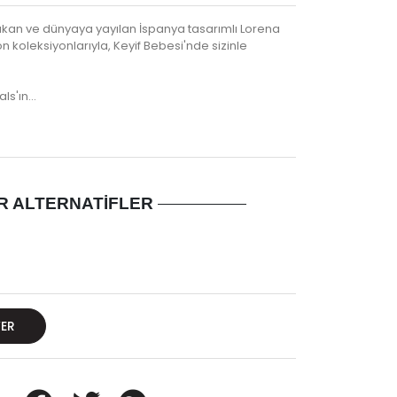
a çıkan ve dünyaya yayılan İspanya tasarımlı Lorena
 koleksiyonlarıyla, Keyif Bebesi'nde sizinle
als'ın…
R ALTERNATIFLER
VER