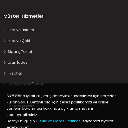
Müşteri Hizmetleri
Hediye Listeleri
Hediye Çeki
Sipariş Takibi
Ürün İadesi
Fırsatlar
Kampanyalı Ürünler
İletişim
Size daha iyi bir alışveriş deneyimi sunabilmek için çerezler
kullanıyoruz. Detaylı bilgi için çerez politikamızı ve kişisel
Ne Aramıştınız…
verilerin korunması hakkında açıklama metnini
inceleyebilirsiniz.
Detaylı bilgi için
Gizlilik ve Çerez Politikası
sayfamızı ziyaret
edebilirsiniz.