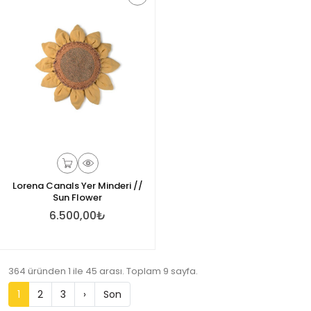
Lorena Canals Yer Minderi //
Sun Flower
6.500,00₺
364 üründen 1 ile 45 arası. Toplam 9 sayfa.
1
2
3
›
Son