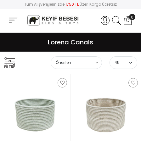
Tüm Alışverişlerinizde
1750 TL
Üzeri Kargo Ücretsiz
0
Hesabım
Lorena Canals