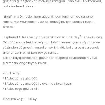
gözlerini güneşten korumak için kategori 3 yani %100 UV korumalı,
polarize lens kullanır.
izipizi'nin #D model, hem güvenilir camları, hem de şahane
renkleriyle #sunkids modelleri bebeğiniz için ideal bir seçim
olacak.
Bisphenol A-free ve hipoalerjenik olan #Sun Kids // Bebek Güneş
Gözlüğü modelleri, bebeğinizin büyümesine uyum sağlamak ve
yüzünden düşmesini engellemek için düz kollara ve ultra esnek,
ayarlanabilir bir silikon kayışa sahip...
Silikon kayış sayesinde, gözünden düşerek kaybolmasını veya
çizilmesini engelleyebilirsiniz.
Kutu İçeriği:
* 1 Adet güneş gözlüğü
* 1 Adet güneş gözlüğü ile uyumlu silikon kayış
* 1 Adet keçe gözlük kılıfı
Önerilen Yaş: 9 - 36 Ay