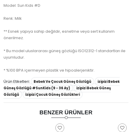
Model: Sun Kids #D
Renk: Milk
** Esnek yapıya sahip değildir, esnetme veya sert kullanım
önerilmez.
* Bu model uluslararası güneş gözlüğü ISO12312-1 standartları ile
uyumludur.
* %100 BPA içermeyen plastik ve hipoalerjeniktir.
Ürün Etiketleri:
Bebek Ve Çocuk Güneş Gözlüğü
izipizi Bebek
Güneş Gözlüğü #SunKids (9 - 36 Ay)
izipizi Bebek Güneş
Gözlüğü
İzipizi Çocuk Güneş Gözlükleri
BENZER ÜRÜNLER