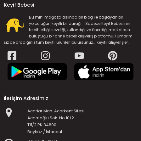
Keyif Bebesi
Bu mini mağaza aslında bir blog ile başlayan bir
yolculuğun keyifli bir durağı... Sadece Keyif Bebesi'nin
tercih ettiği, sevdiği, kullandığı ve önerdiği markaların
buluştuğu bir anne bebek alışveriş platformu:) Umarım
siz de aradığınız tüm keyifli ürünleri bulursunuz... Keyifli alışverişler...
İletişim Adresimiz
Acarlar Mah. Acarkent Sitesi
Acemoğlu Sok. No:10/2
T11/2 PK:34800
Beykoz / İstanbul