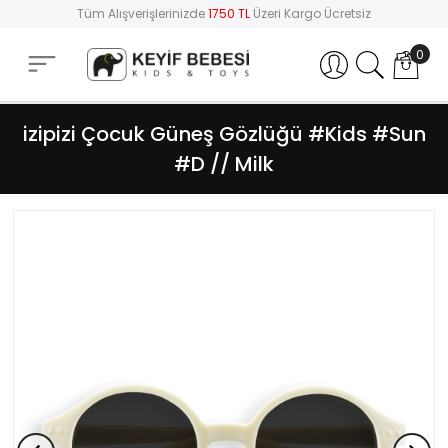
Tüm Alışverişlerinizde
1750 TL
Üzeri Kargo Ücretsiz
0
Hesabım
izipizi Çocuk Güneş Gözlüğü #Kids #Sun
#D // Milk