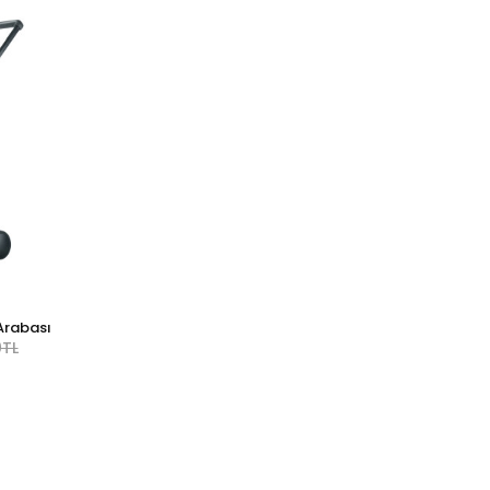
Arabası
0TL