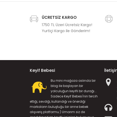
ÜCRETSİZ KARGO
1750 TL Üzeri Ücretsiz Kargo!
Yurtiçi Kargo ile Gönderim!
Keyif Bebesi
İletiş
Bu mini mağaza aslında bir
blog ile başlayan bir
yolculuğun keyifli bir durağı...
Sadece Keyif Bebesi'nin tercih
ettiği, sevdiği, kullandığı ve önerdiği
markaların buluştuğu bir anne bebek
alışveriş platformu:) Umarım siz de