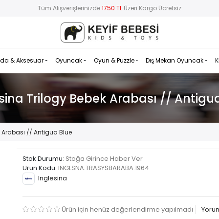
Tüm Alışverişlerinizde
1750 TL
Üzeri Kargo Ücretsiz
da & Aksesuar
Oyuncak
Oyun & Puzzle
Dış Mekan Oyuncak
K
sina Trilogy Bebek Arabası // Antigu
k Arabası // Antigua Blue
Stok Durumu
: Stoğa Girince Haber Ver
Ürün Kodu
:
INGLSNA.TRASYSBARABA.1964
Inglesina
Ürün için henüz değerlendirme yapılmadı
Yoru