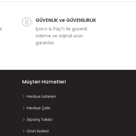
GÜVENLİK ve GÜVENİLİRLİK
ve
İyzico & PayTr ile güvenli
ödeme ve orijinal ürün
garantisi
Müşteri Hizmetleri
Hediye Listeleri
Hediye Çeki
Sipariş Takibi
Ürün İadesi