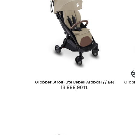
Globber Stroll-Lite Bebek Arabası // Bej
Globb
13.999,90TL