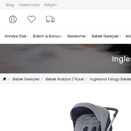
Blog
Hakkımızda
İletişim
Hesabım
Hesabım
Favorilerim
Sipariş Takibi
Anneye Özel
Bakım & Banyo
Beslenme
Bebek Gereçleri
Mo
Ingle
Bebek Gereçleri
Bebek Arabası / Puset
Inglesina Trilogy Bebe