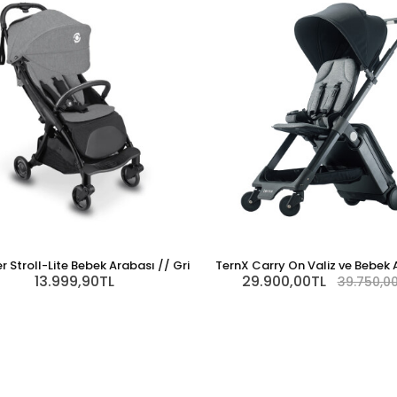
 Stroll-Lite Bebek Arabası // Gri
TernX Carry On Valiz ve Bebek 
13.999,90TL
29.900,00TL
39.750,0