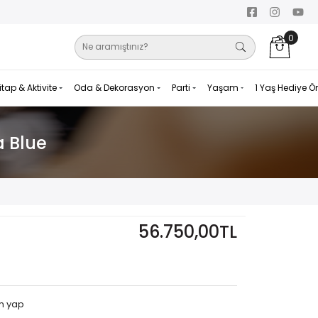
0
itap & Aktivite
Oda & Dekorasyon
Parti
Yaşam
1 Yaş Hediye Ö
a Blue
56.750,00TL
m yap