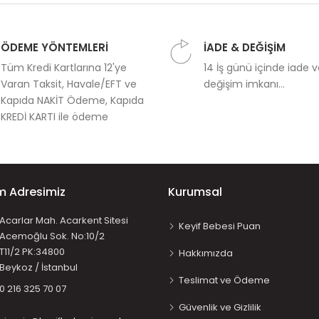
ÖDEME YÖNTEMLERİ
İADE & DEĞİŞİM
Tüm Kredi Kartlarına 12'ye
14 İş günü içinde iade 
Varan Taksit, Havale/EFT ve
değişim imkanı...
Kapıda NAKİT Ödeme, Kapıda
KREDİ KARTI ile ödeme
im Adresimiz
Kurumsal
Acarlar Mah. Acarkent Sitesi
Keyif Bebesi Puan
Acemoğlu Sok. No:10/2
T11/2 PK:34800
Hakkımızda
Beykoz / İstanbul
Teslimat ve Ödeme
0 216 325 70 07
Güvenlik ve Gizlilik