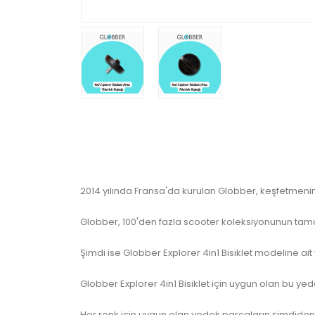
2014 yılında Fransa'da kurulan Globber, keşfetmenin 
Globber, 100'den fazla scooter koleksiyonunun tam
Şimdi ise Globber Explorer 4in1 Bisiklet modeline a
Globber Explorer 4in1 Bisiklet için uygun olan bu y
Her renk için uygun olan yedek parçaların şimdiden