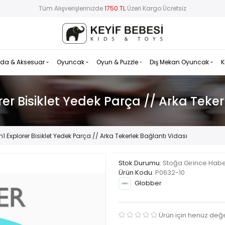
Tüm Alışverişlerinizde
1750 TL
Üzeri Kargo Ücretsiz
da & Aksesuar
Oyuncak
Oyun & Puzzle
Dış Mekan Oyuncak
K
rer Bisiklet Yedek Parça // Arka Teker
n1 Explorer Bisiklet Yedek Parça // Arka Tekerlek Bağlantı Vidası
Stok Durumu
: Stoğa Girince Hab
Ürün Kodu
:
P0632-10
Globber
Ürün için henüz değ