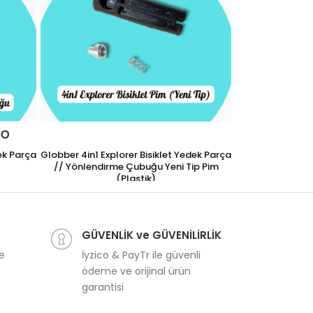
ek Parça
Globber 4in1 Explorer Bisiklet Yedek Parça
// Yönlendirme Çubuğu Yeni Tip Pim
(Plastik)
Globber 4in1 Expl
649,99TL
// Tek Emniyet
4
GÜVENLİK ve GÜVENİLİRLİK
ve
İyzico & PayTr ile güvenli
ödeme ve orijinal ürün
garantisi