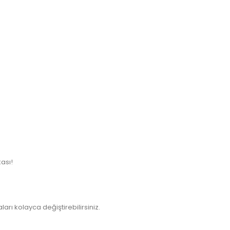
kası!
rı kolayca değiştirebilirsiniz.