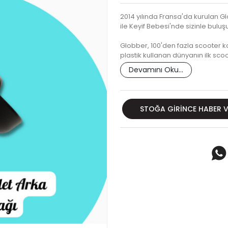
2014 yılında Fransa'da kurulan G
ile Keyif Bebesi'nde sizinle buluş
Globber, 100'den fazla scooter
plastik kullanan dünyanın ilk sco
Devamını Oku...
STOĞA GIRINCE HABER 