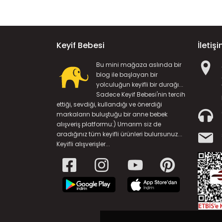
Keyif Bebesi
İletiş
Bu mini mağaza aslında bir
blog ile başlayan bir
yolculuğun keyifli bir durağı...
Sadece Keyif Bebesi'nin tercih
ettiği, sevdiği, kullandığı ve önerdiği
markaların buluştuğu bir anne bebek
alışveriş platformu:) Umarım siz de
aradığınız tüm keyifli ürünleri bulursunuz...
Keyifli alışverişler...