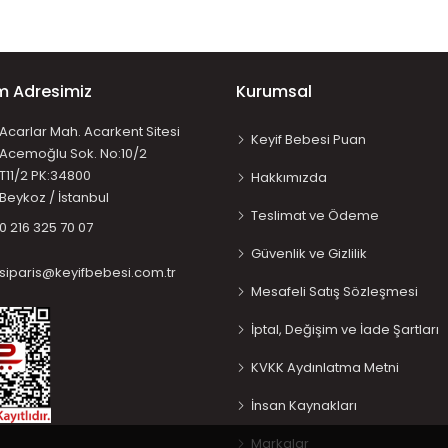
im Adresimiz
Kurumsal
Acarlar Mah. Acarkent Sitesi
Keyif Bebesi Puan
Acemoğlu Sok. No:10/2
T11/2 PK:34800
Hakkımızda
Beykoz / İstanbul
Teslimat ve Ödeme
0 216 325 70 07
Güvenlik ve Gizlilik
siparis@keyifbebesi.com.tr
Mesafeli Satış Sözleşmesi
İptal, Değişim ve İade Şartları
KVKK Aydınlatma Metni
İnsan Kaynakları
Markalar