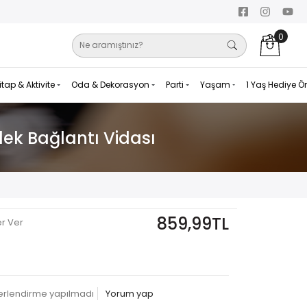
0
itap & Aktivite
Oda & Dekorasyon
Parti
Yaşam
1 Yaş Hediye Ö
lek Bağlantı Vidası
859,99TL
er Ver
erlendirme yapılmadı
Yorum yap