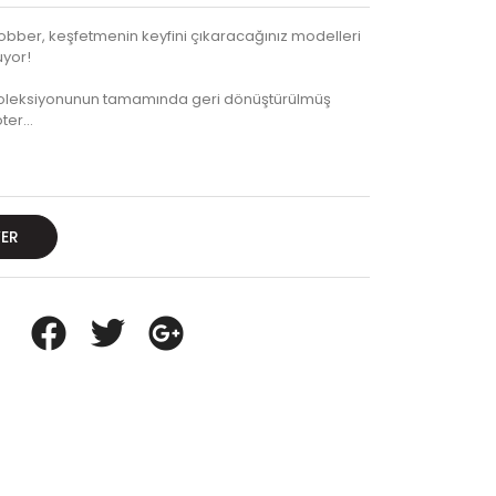
lobber, keşfetmenin keyfini çıkaracağınız modelleri
uyor!
 koleksiyonunun tamamında geri dönüştürülmüş
oter…
VER