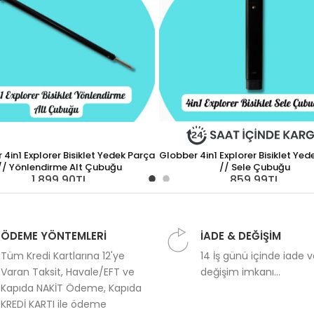
4in1 Explorer Bisiklet Yedek Parça
Globber 4in1 Explorer Bisiklet Yed
// Yönlendirme Alt Çubuğu
// Sele Çubuğu
1.899,90TL
859,99TL
ÖDEME YÖNTEMLERİ
İADE & DEĞİŞİM
Tüm Kredi Kartlarına 12'ye
14 İş günü içinde iade 
Varan Taksit, Havale/EFT ve
değişim imkanı...
Kapıda NAKİT Ödeme, Kapıda
KREDİ KARTI ile ödeme