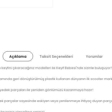
Açıklama
Taksit Seçenekleri
Yorumlar
keyfini çıkaracağınız modelleri ile Keyif Bebesi'nde sizinle buluşuyor!
amında geri dönüştürülmüş plastik kullanan dünyanın ilk scooter mar
it yedek parçaları ile yeniden gönlümüzü kazanmaya hazır!
edek parçalar sayesinde eskiyen veya yenilenmeye ihtiyaç duyan parçala
 favoriniz olacağına eminiz!