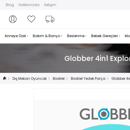
Blog
Hakkımızda
İletişim
Hesabım
Hesabım
Favorilerim
Sipariş Takibi
Anneye Özel
Bakım & Banyo
Beslenme
Bebek Gereçleri
Mo
Globber 4in1 Explo
Dış Mekan Oyuncak
Bisiklet
Bisiklet Yedek Parça
Globber 4i