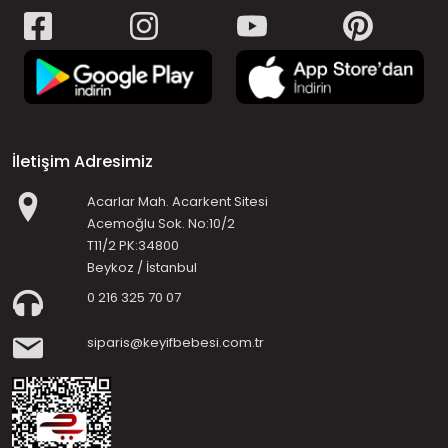
İletişim Adresimiz
Acarlar Mah. Acarkent Sitesi
Acemoğlu Sok. No:10/2
T11/2 PK:34800
Beykoz / İstanbul
0 216 325 70 07
siparis@keyifbebesi.com.tr