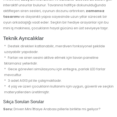
interaktif unsurlar bulunur. Tavanına hafifçe dokunulduğunda
aktifleşen siren sesleri, oyunun dozunu artırırken;
zamansız
tasarımı
ve dayanıklı yapısı sayesinde uzun yıllar sürecek bir
oyun arkadaşlığı vaat eder. Seçkin bir hediye arayanlar için bu
mini iş makinesi, çocukların hayal gücünü en üst seviyeye taşır.
Teknik Ayrıcalıklar
Destek direkleri katlanabilir, merdiven fonksiyonel şekilde
uzayabilir yapıdadır.
Farları ve siren sesini aktive etmek için tavan paneline
tıklamanız yeterlidir.
Gece görevleri simülasyonu için entegre, parlak LED farlar
mevcuttur.
3 adet AG13 pil ile çalışmaktadır.
4 yaş ve üzeri çocukların kullanımı için uygun, güvenli ve seçkin
materyallerden üretilmiştir.
Sıkça Sorulan Sorular
Soru:
Driven Mini İtfaiye Arabası pillerle birlikte mi geliyor?