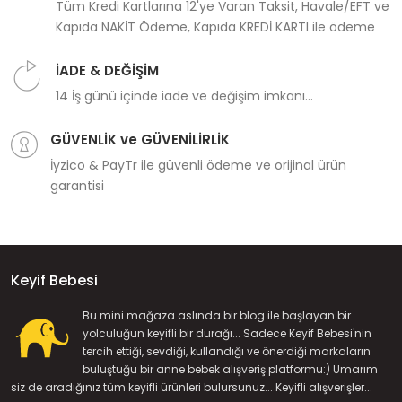
Tüm Kredi Kartlarına 12'ye Varan Taksit, Havale/EFT ve
Kapıda NAKİT Ödeme, Kapıda KREDİ KARTI ile ödeme
İADE & DEĞİŞİM
14 İş günü içinde iade ve değişim imkanı...
GÜVENLİK ve GÜVENİLİRLİK
İyzico & PayTr ile güvenli ödeme ve orijinal ürün
garantisi
Keyif Bebesi
Bu mini mağaza aslında bir blog ile başlayan bir
yolculuğun keyifli bir durağı... Sadece Keyif Bebesi'nin
tercih ettiği, sevdiği, kullandığı ve önerdiği markaların
buluştuğu bir anne bebek alışveriş platformu:) Umarım
siz de aradığınız tüm keyifli ürünleri bulursunuz... Keyifli alışverişler...