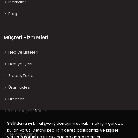
Markalar
Blog
Müşteri Hizmetleri
Hediye Listeleri
Hediye Çeki
Sipariş Takibi
Ürün İadesi
Fırsatlar
Kampanyalı Ürünler
İletişim
Size daha iyi bir alışveriş deneyimi sunabilmek için çerezler
kullanıyoruz. Detaylı bilgi için çerez politikamızı ve kişisel
Ne Aramıştınız…
verilerin korunması hakkında açıklama metnini