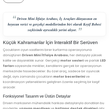
Driven Mini İtfaiye Arabası, İş Araçları dünyasının en
heyecan verici ve gerçekçi modellerinden biri olarak Keyif Bebesi
seçkisinde ayrıcalıklı yerini alıyor.
Küçük Kahramanlar İçin İnteraktif Bir Serüven
Çocukların oyun saatlerini birer kurtarma operasyonuna
dönüştüren
Driven Mini İtfaiye Arabası
, her detayıyla yüksek
kalite ve dayanıklılık sunar. Gerçekçi
motor sesleri
ve parlak
LED
farları
sayesinde minikler, kendilerini gerçek bir operasyonun
merkezinde hissedecekler. Bu özel araç, sadece bir oyuncak
değil, aynı zamanda çocukların
motor becerilerini
ve
koordinasyon yeteneklerini geliştiren özenle seçilmiş bir keşif
aracıdır.
Fonksiyonel Tasarım ve Üstün Detaylar
Driven markasının mühendislik harikası detaylarıyla donatılan bu
modelde,
uzayan merdiven
ve
katlanır destek direkleri
gibi