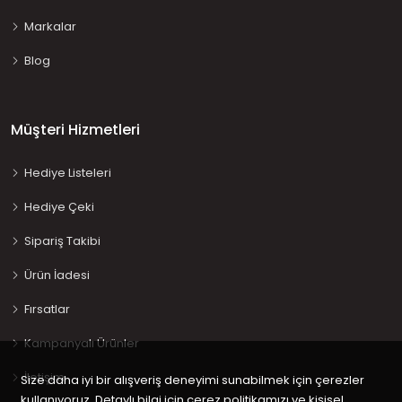
Markalar
Blog
Müşteri Hizmetleri
Hediye Listeleri
Hediye Çeki
Sipariş Takibi
Ürün İadesi
Fırsatlar
Kampanyalı Ürünler
İletişim
Size daha iyi bir alışveriş deneyimi sunabilmek için çerezler
kullanıyoruz. Detaylı bilgi için çerez politikamızı ve kişisel