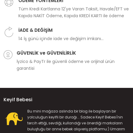
ÖDEME YÖNTEMLERİ
Tüm Kredi Kartlarına 12'ye Varan Taksit, Havale/EFT ve
Kapıda NAKİT Ödeme, Kapıda KREDİ KARTI ile ödeme
İADE & DEĞİŞİM
14 İş günü içinde iade ve değişim imkanı...
GÜVENLİK ve GÜVENİLİRLİK
İyzico & PayTr ile güvenli ödeme ve orijinal ürün
garantisi
Keyif Bebesi
Bu mini mağaza aslında bir blog ile başlayan bir
yolculuğun keyifli bir durağı... Sadece Keyif Bebesi'nin
tercih ettiği, sevdiği, kullandığı ve önerdiği markaların
buluştuğu bir anne bebek alışveriş platformu:) Umarım