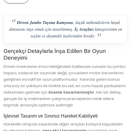
Driven Jumbo Taşıma Kamyonu
, küçük mühendislerin hayal
İş Araçları
dünyasını inşa etmek için tasarlanmış,
kategorisinin en
seçkin ve dayanıklı üyelerinden biridir.
Gerçekçi Detaylarla İnşa Edilen Bir Oyun
Deneyimi
Driven markasının imza niteliğindeki kalitesiyle sunulan bu jumbo
taşıyıcı, sadece bir oyuncak değil, çocukların motor becerilerini
geliştiren inovatif bir oyun platformudur. Yanında gelen bonus
orta boy ön yükleyici ile birlikte bu set, en zorlu hayali şantiyelerin
üstesinden gelmek için
özenle tasarlanmıştır
. Her bir detay,
gerçek bir iş makinesinin çalışma prensiplerini minik ellere
taşımak amacıyla optimize edilmiştir.
İşlevsel Tasarım ve Sınırsız Hareket Kabiliyeti
Hareketli rampası sayesinde diğer araçları kolayca taşıyabilen
bu devasa kamyon,
gerçekçi tasarımıyla
çocukların oyun