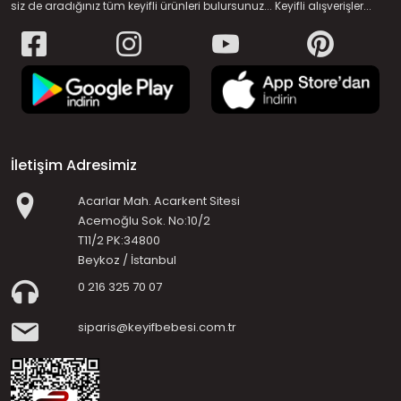
siz de aradığınız tüm keyifli ürünleri bulursunuz... Keyifli alışverişler...
İletişim Adresimiz
Acarlar Mah. Acarkent Sitesi
Acemoğlu Sok. No:10/2
T11/2 PK:34800
Beykoz / İstanbul
0 216 325 70 07
siparis@keyifbebesi.com.tr