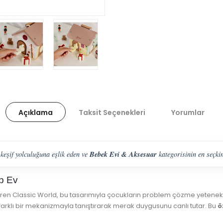
Açıklama
Taksit Seçenekleri
Yorumlar
Bebek Evi & Aksesuar
 keşif yolculuğuna eşlik eden ve
kategorisinin en seçkin
ap Ev
eştiren Classic World, bu tasarımıyla çocukların problem çözme yetenek
ı farklı bir mekanizmayla tanıştırarak merak duygusunu canlı tutar. Bu
ö