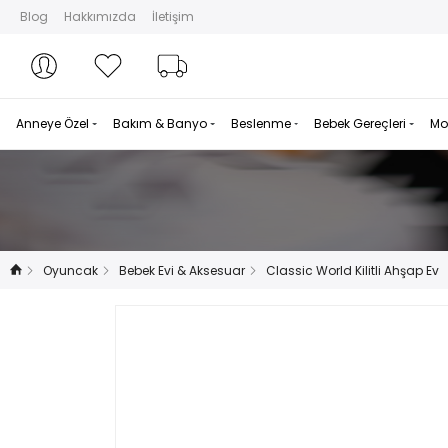
Blog
Hakkımızda
İletişim
Hesabım
Hesabım
Favorilerim
Sipariş Takibi
Anneye Özel
Bakım & Banyo
Beslenme
Bebek Gereçleri
Mo
Oyuncak
Bebek Evi & Aksesuar
Classic World Kilitli Ahşap Ev