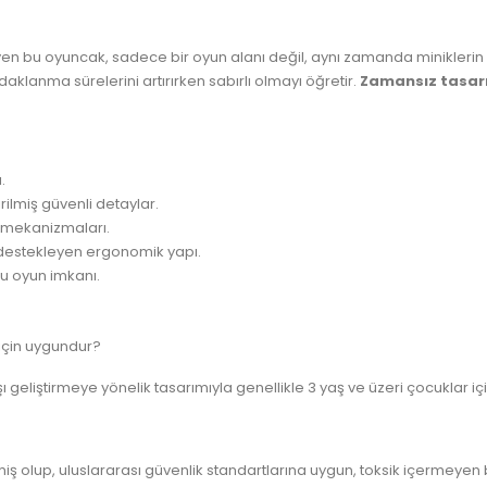
en bu oyuncak, sadece bir oyun alanı değil, aynı zamanda miniklerin 
daklanma sürelerini artırırken sabırlı olmayı öğretir.
Zamansız tasar
.
ilmiş güvenli detaylar.
e mekanizmaları.
 destekleyen ergonomik yapı.
lu oyun imkanı.
 için uygundur?
 geliştirmeye yönelik tasarımıyla genellikle 3 yaş ve üzeri çocuklar iç
 olup, uluslararası güvenlik standartlarına uygun, toksik içermeyen bo