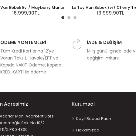
 Van Bebek Evi / Mayberry Manor
Le Toy Van Bebek Evi / Cherry Tr
16.999,90TL
19.999,90TL
ÖDEME YÖNTEMLERİ
İADE & DEĞİŞİM
Tüm Kredi Kartlarına 12'ye
14 İş günü içinde iade 
Varan Taksit, Havale/EFT ve
değişim imkanı...
Kapıda NAKİT Ödeme, Kapıda
KREDİ KARTI ile ödeme
im Adresimiz
Kurumsal
Acarlar Mah. Acarkent Sitesi
Keyif Bebesi Puan
Acemoğlu Sok. No:10/2
T11/2 PK:34800
Hakkımızda