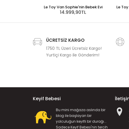
Le Toy Van Sophie'nin Bebek Evi
Le Toy
14.999,90TL
ÜCRETSİZ KARGO
1750 TL Üzeri Ücretsiz Kargo!
Yurtiçi Kargo ile Gönderim!
Keyif Bebesi
İletiş
Bu mini mağaza aslında bir
blog ile başlayan bir
yolculuğun keyifli bir durağı...
Sadece Keyif Bebesi'nin tercih