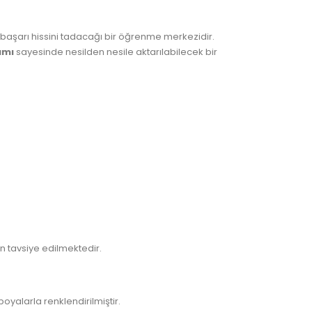
başarı hissini tadacağı bir öğrenme merkezidir.
ımı
sayesinde nesilden nesile aktarılabilecek bir
in tavsiye edilmektedir.
yalarla renklendirilmiştir.