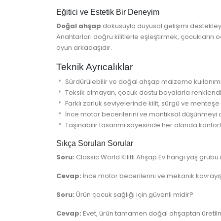
Eğitici ve Estetik Bir Deneyim
Doğal ahşap
dokusuyla duyusal gelişimi destekley
Anahtarları doğru kilitlerle eşleştirmek, çocukların o
oyun arkadaşıdır.
Teknik Ayrıcalıklar
Sürdürülebilir ve doğal ahşap malzeme kullanımı
Toksik olmayan, çocuk dostu boyalarla renklendir
Farklı zorluk seviyelerinde kilit, sürgü ve menteş
İnce motor becerilerini ve mantıksal düşünmeyi
Taşınabilir tasarımı sayesinde her alanda konfor
Sıkça Sorulan Sorular
Soru:
Classic World Kilitli Ahşap Ev hangi yaş grubu
Cevap:
İnce motor becerilerini ve mekanik kavrayışı
Soru:
Ürün çocuk sağlığı için güvenli midir?
Cevap:
Evet, ürün tamamen doğal ahşaptan üretilmiş