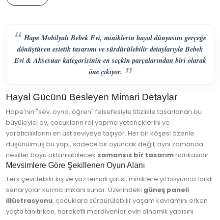
Hape Mobilyalı Bebek Evi, miniklerin hayal dünyasını gerçeğe
dönüştüren estetik tasarımı ve sürdürülebilir detaylarıyla Bebek
Evi & Aksesuar kategorisinin en seçkin parçalarından biri olarak
öne çıkıyor.
Hayal Gücünü Besleyen Mimari Detaylar
Hape’nin "sev, oyna, öğren" felsefesiyle titizlikle tasarlanan bu
büyüleyici ev, çocukların rol yapma yeteneklerini ve
yaratıcılıklarını en üst seviyeye taşıyor. Her bir köşesi özenle
düşünülmüş bu yapı, sadece bir oyuncak değil, aynı zamanda
nesiller boyu aktarılabilecek
zamansız bir tasarım
harikasıdır.
Mevsimlere Göre Şekillenen Oyun Alanı
Ters çevrilebilir kış ve yaz temalı çatısı, miniklere yıl boyunca farklı
senaryolar kurma imkanı sunar. Üzerindeki
güneş paneli
illüstrasyonu
, çocuklara sürdürülebilir yaşam kavramını erken
yaşta tanıtırken, hareketli merdivenler evin dinamik yapısını