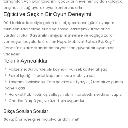
tamamlar. Açık plan tasarımı, çocukların eve her açıdan kolayca
erişmesini sağlayarak oyun konforunu artırır.
Eğitici ve Seçkin Bir Oyun Deneyimi
Dört farklı oda setiyle gelen bu set, çocukların günlük yaşam
rutinlerini taklit etmelerine ve sosyal etkileşim kurmalarına
yardımcı olur.
Dayanıklı ahşap malzeme
ve sağlığa zarar
vermeyen boyalarla üretilen Hape Mobilyalı Bebek Evi, Keyif
Bebesi'nin kalite standartlarını yansıtan güvenli bir oyun alanı
vadeder.
Teknik Ayrıcalıklar
Malzeme: Sürdürülebilir kaynaklı yüksek kaliteli ahşap
Paket İçeriği: 4 adet kapsamlı oda mobilya seti
Tasarım Fonksiyonu: Ters çevrilebilir (yaz/kış) temalı ve güneş
panelli çatı
Hareket Kabiliyeti: Kişiselleştirilebilir, hareketli merdiven yapısı
Önerilen Yaş: 3 yaş ve üzeri için uygundur
Sıkça Sorulan Sorular
Soru:
Ürün içeriğine mobilyalar dahil mi?