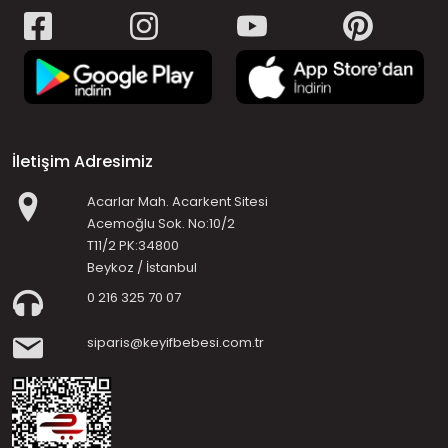
İletişim Adresimiz
Acarlar Mah. Acarkent Sitesi
Acemoğlu Sok. No:10/2
T11/2 PK:34800
Beykoz / İstanbul
0 216 325 70 07
siparis@keyifbebesi.com.tr