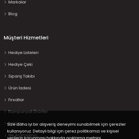
Markalar
Blog
Müşteri Hizmetleri
Hediye Listeleri
Hediye Çeki
Sipariş Takibi
Ürün İadesi
Fırsatlar
Kampanyalı Ürünler
İletişim
Size daha iyi bir alışveriş deneyimi sunabilmek için çerezler
kullanıyoruz. Detaylı bilgi için çerez politikamızı ve kişisel
Ne Aramıştınız…
verilerin korunması hakkında açıklama metnini