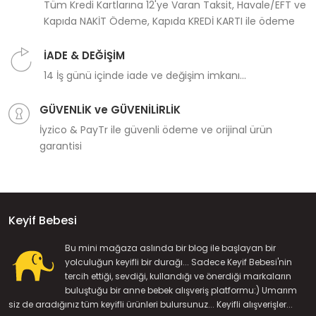
Tüm Kredi Kartlarına 12'ye Varan Taksit, Havale/EFT ve
Kapıda NAKİT Ödeme, Kapıda KREDİ KARTI ile ödeme
İADE & DEĞİŞİM
14 İş günü içinde iade ve değişim imkanı...
GÜVENLİK ve GÜVENİLİRLİK
İyzico & PayTr ile güvenli ödeme ve orijinal ürün
garantisi
Keyif Bebesi
Bu mini mağaza aslında bir blog ile başlayan bir
yolculuğun keyifli bir durağı... Sadece Keyif Bebesi'nin
tercih ettiği, sevdiği, kullandığı ve önerdiği markaların
buluştuğu bir anne bebek alışveriş platformu:) Umarım
siz de aradığınız tüm keyifli ürünleri bulursunuz... Keyifli alışverişler...