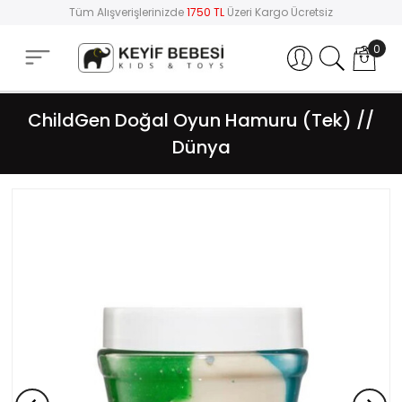
Tüm Alışverişlerinizde
1750 TL
Üzeri Kargo Ücretsiz
0
Hesabım
ChildGen Doğal Oyun Hamuru (Tek) //
Dünya