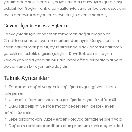
yorulmadan şekil verebilir, hayallerindeki dünyayı özgürce inşa
edebilirler. Seçkin renk alternatifleriyle sunulan bu seri, estetik bir
oyun deneyimi arayan ebeveynler için özenle seçilmiştir.
Güvenli İçerik, Sınırsız Eğlence
Ebeveynlerin içini rahatlatan tamamen doğal bileşenleri,
ChildGen'i sıradan oyun hamurlarından ayırır. Dünya serisinin
sakinleştirici renk paleti, oyun sırasında odaklanmayı artırırken
çocukların estetik algısını geliştirir. Keyif Bebesi'nin seçkin
koleksiyonunda yer alan bu ürün, hem eğitici bir materyal hem
de zamansız bir oyun arkadaşıdır.
Teknik Ayrıcalıklar
Tamamen doğal ve çocuk sağlığına uygun güvenli içerik
bileşenleri.
Uzun süre formunu ve yumuşaklığını koruyan özel formül.
Duyusal gelişimi ve ince motor becerilerini destekleyen
pürüzsüz doku.
Leke bırakmayan, yüzeylerden kolayca temizlenebilen yapı.
Doğanın renklerinden ilham alan premium renk seçenekleri.