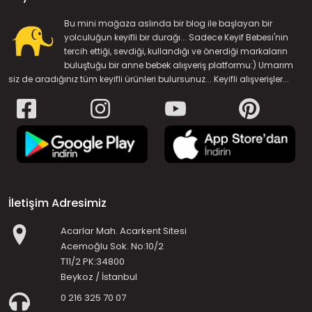
Bu mini mağaza aslında bir blog ile başlayan bir
yolculuğun keyifli bir durağı... Sadece Keyif Bebesi'nin
tercih ettiği, sevdiği, kullandığı ve önerdiği markaların
buluştuğu bir anne bebek alışveriş platformu:) Umarım
siz de aradığınız tüm keyifli ürünleri bulursunuz... Keyifli alışverişler...
İletişim Adresimiz
Acarlar Mah. Acarkent Sitesi
Acemoğlu Sok. No:10/2
T11/2 PK:34800
Beykoz / İstanbul
0 216 325 70 07