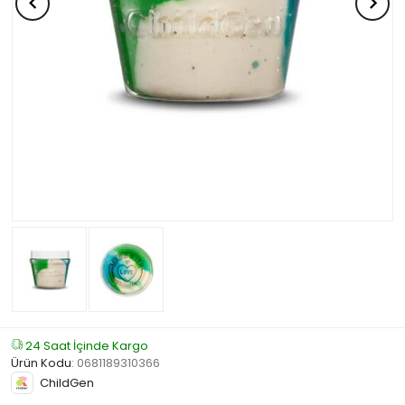
24 Saat İçinde Kargo
Ürün Kodu
:
0681189310366
ChildGen