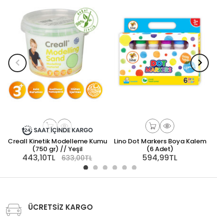
Creall Kinetik Modelleme Kumu
Lino Dot Markers Boya Kalem
(750 gr) // Yeşil
(6 Adet)
443,10TL
594,99TL
633,00TL
ÜCRETSİZ KARGO