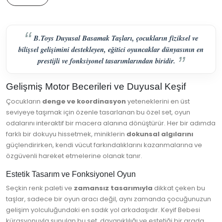
B.Toys Duyusal Basamak Taşları, çocukların fiziksel ve
bilişsel gelişimini destekleyen, eğitici oyuncaklar dünyasının en
prestijli ve fonksiyonel tasarımlarından biridir.
Gelişmiş Motor Becerileri ve Duyusal Keşif
Çocukların
denge ve koordinasyon
yeteneklerini en üst
seviyeye taşımak için özenle tasarlanan bu özel set, oyun
odalarını interaktif bir macera alanına dönüştürür. Her bir adımda
farklı bir dokuyu hissetmek, miniklerin
dokunsal algılarını
güçlendirirken, kendi vücut farkındalıklarını kazanmalarına ve
özgüvenli hareket etmelerine olanak tanır.
Estetik Tasarım ve Fonksiyonel Oyun
Seçkin renk paleti ve
zamansız tasarımıyla
dikkat çeken bu
taşlar, sadece bir oyun aracı değil, aynı zamanda çocuğunuzun
gelişim yolculuğundaki en sadık yol arkadaşıdır. Keyif Bebesi
kürasyonuyla sunulan bu set, dayanıklılığı ve estetiği bir arada