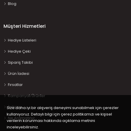
Blog
Müşteri Hizmetleri
Hediye Listeleri
Hediye Çeki
Sipariş Takibi
Ürün İadesi
Fırsatlar
Kampanyalı Ürünler
İletişim
Size daha iyi bir alışveriş deneyimi sunabilmek için çerezler
kullanıyoruz. Detaylı bilgi için çerez politikamızı ve kişisel
Ne Aramıştınız…
verilerin korunması hakkında açıklama metnini
inceleyebilirsiniz.