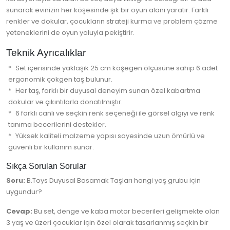
sunarak evinizin her köşesinde şık bir oyun alanı yaratır. Farklı
renkler ve dokular, çocukların strateji kurma ve problem çözme
yeteneklerini de oyun yoluyla pekiştirir.
Teknik Ayrıcalıklar
Set içerisinde yaklaşık 25 cm köşegen ölçüsüne sahip 6 adet
ergonomik çokgen taş bulunur.
Her taş, farklı bir duyusal deneyim sunan özel kabartma
dokular ve çıkıntılarla donatılmıştır.
6 farklı canlı ve seçkin renk seçeneği ile görsel algıyı ve renk
tanıma becerilerini destekler.
Yüksek kaliteli malzeme yapısı sayesinde uzun ömürlü ve
güvenli bir kullanım sunar.
Sıkça Sorulan Sorular
Soru:
B.Toys Duyusal Basamak Taşları hangi yaş grubu için
uygundur?
Cevap:
Bu set, denge ve kaba motor becerileri gelişmekte olan
3 yaş ve üzeri çocuklar için özel olarak tasarlanmış seçkin bir