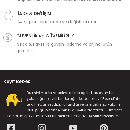
İADE & DEĞİŞİM
14 İş günü içinde iade ve değişim imkanı...
GÜVENLİK ve GÜVENİLİRLİK
İyzico & PayTr ile güvenli ödeme ve orijinal ürün
garantisi
Keyif Bebesi
Bu mini mağaza aslında bir blog ile başlayan bir
yolculuğun keyifli bir durağı... Sadece Keyif Bebesi'nin
tercih ettiği, sevdiği, kullandığı ve önerdiği markaların
buluştuğu bir anne bebek alışveriş platformu:) Umarım
siz de aradığınız tüm keyifli ürünleri bulursunuz... Keyifli alışverişler...