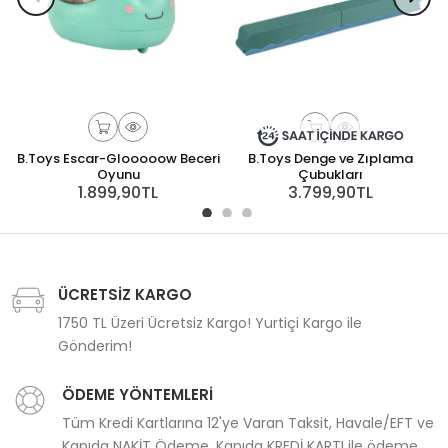
B.Toys Escar-Glooooow Beceri
B.Toys Denge ve Zıplama
Oyunu
Çubukları
1.899,90TL
3.799,90TL
ÜCRETSİZ KARGO
1750 TL Üzeri Ücretsiz Kargo! Yurtiçi Kargo ile
Gönderim!
ÖDEME YÖNTEMLERİ
Tüm Kredi Kartlarına 12'ye Varan Taksit, Havale/EFT ve
Kapıda NAKİT Ödeme, Kapıda KREDİ KARTI ile ödeme