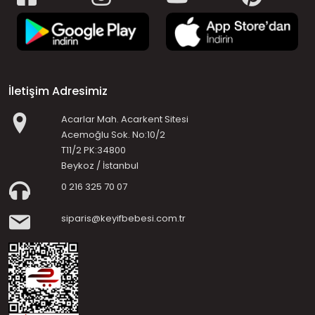
İletişim Adresimiz
Acarlar Mah. Acarkent Sitesi
Acemoğlu Sok. No:10/2
T11/2 PK:34800
Beykoz / İstanbul
0 216 325 70 07
siparis@keyifbebesi.com.tr