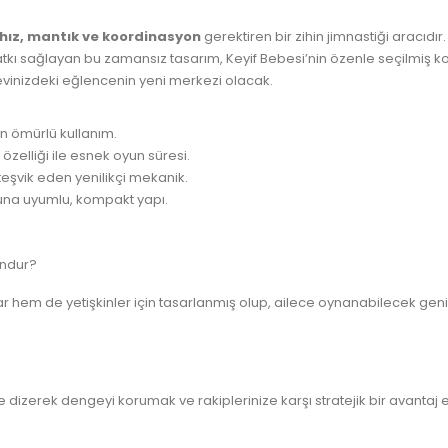
hız, mantık ve koordinasyon
gerektiren bir zihin jimnastiği aracıdır
atkı sağlayan bu zamansız tasarım, Keyif Bebesi’nin özenle seçilmiş ko
 evinizdeki eğlencenin yeni merkezi olacak.
un ömürlü kullanım.
elliği ile esnek oyun süresi.
eşvik eden yenilikçi mekanik.
una uyumlu, kompakt yapı.
undur?
hem de yetişkinler için tasarlanmış olup, ailece oynanabilecek geniş
izerek dengeyi korumak ve rakiplerinize karşı stratejik bir avantaj e