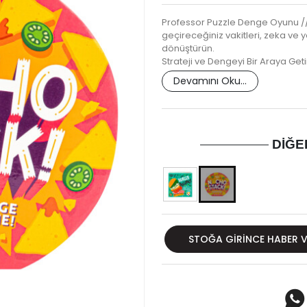
Professor Puzzle Denge Oyunu // N
geçireceğiniz vakitleri, zeka ve
dönüştürün.
Strateji ve Dengeyi Bir Araya Ge
Devamını Oku...
DIĞE
STOĞA GIRINCE HABER 