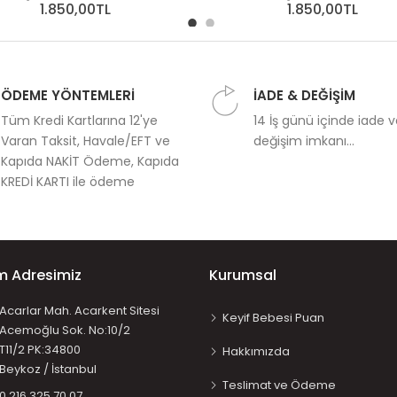
1.850,00TL
1.850,00TL
ÖDEME YÖNTEMLERİ
İADE & DEĞİŞİM
Tüm Kredi Kartlarına 12'ye
14 İş günü içinde iade 
Varan Taksit, Havale/EFT ve
değişim imkanı...
Kapıda NAKİT Ödeme, Kapıda
KREDİ KARTI ile ödeme
im Adresimiz
Kurumsal
Acarlar Mah. Acarkent Sitesi
Keyif Bebesi Puan
Acemoğlu Sok. No:10/2
T11/2 PK:34800
Hakkımızda
Beykoz / İstanbul
Teslimat ve Ödeme
0 216 325 70 07