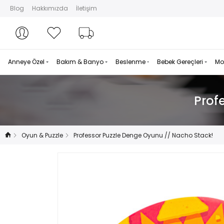
Blog
Hakkımızda
İletişim
Hesabım
Hesabım
Favorilerim
Sipariş Takibi
Anneye Özel
Bakım & Banyo
Beslenme
Bebek Gereçleri
Mo
Prof
Oyun & Puzzle
Professor Puzzle Denge Oyunu // Nacho Stack!