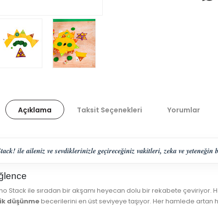
Açıklama
Taksit Seçenekleri
Yorumlar
k! ile aileniz ve sevdiklerinizle geçireceğiniz vakitleri, zeka ve yeteneği
Eğlence
ho Stack ile sıradan bir akşamı heyecan dolu bir rekabete çeviriyor. H
jik düşünme
becerilerini en üst seviyeye taşıyor. Her hamlede artan 