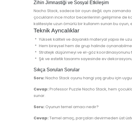
Zihin Jimnastiği ve Sosyal Etkileşim
Nacho Stack, sadece bir oyun değil; aynı zamanda
çocukların ince motor becerilerinin gelişimine de k
kalitesiyle uzun ömürlü bir kullanım sunan bu oyun,
Teknik Ayrıcalıklar
Yüksek kaliteli ve dayanıklı materyal yapısı ile uz
Hem bireysel hem de grup halinde oynanabilme öz
Stratejik düşünmeyi ve el-göz koordinasyonunu t
Şık ve estetik tasarımı sayesinde ev dekorasyon
Sıkça Sorulan Sorular
Soru:
Nacho Stack oyunu hangi yaş grubu için uyg
Cevap:
Professor Puzzle Nacho Stack, hem çocuklar 
sunar.
Soru:
Oyunun temel amacı nedir?
Cevap:
Temel amaç, parçaları devirmeden üst üste d