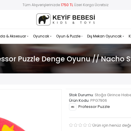
Tüm Alışverişlerinizde
1750 TL
Üzeri Kargo Ücretsiz
da & Aksesuar
Oyuncak
Oyun & Puzzle
Dış Mekan Oyuncak
K
essor Puzzle Denge Oyunu // Nacho S
Stok Durumu
: Stoğa Girince Hab
Ürün Kodu
:
PPG7906
Professor Puzzle
Ürün için henüz değ