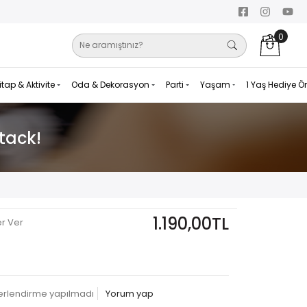
0
itap & Aktivite
Oda & Dekorasyon
Parti
Yaşam
1 Yaş Hediye Ö
tack!
1.190,00TL
er Ver
erlendirme yapılmadı
Yorum yap