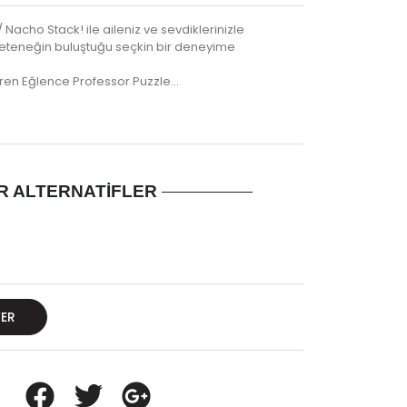
acho Stack! ile aileniz ve sevdiklerinizle
 yeteneğin buluştuğu seçkin bir deneyime
tiren Eğlence Professor Puzzle…
R ALTERNATIFLER
VER