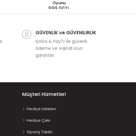
Oyunu
999,00TL
Classic Worl
1
GÜVENLİK ve GÜVENİLİRLİK
ve
İyzico & PayTr ile güvenli
ödeme ve orijinal ürün
garantisi
Müşteri Hizmetleri
Hediye Listeleri
Hediye Çeki
Sipariş Takibi