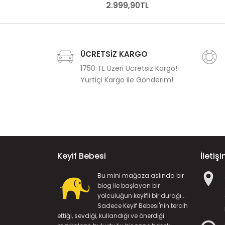
2.999,90TL
ÜCRETSİZ KARGO
1750 TL Üzeri Ücretsiz Kargo!
Yurtiçi Kargo ile Gönderim!
Keyif Bebesi
İletiş
Bu mini mağaza aslında bir
blog ile başlayan bir
yolculuğun keyifli bir durağı...
Sadece Keyif Bebesi'nin tercih
ettiği, sevdiği, kullandığı ve önerdiği