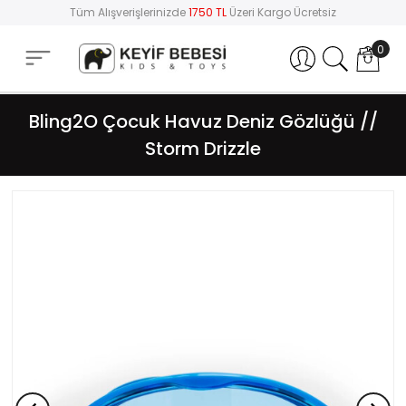
Tüm Alışverişlerinizde
1750 TL
Üzeri Kargo Ücretsiz
0
Hesabım
Bling2O Çocuk Havuz Deniz Gözlüğü //
Storm Drizzle