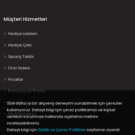
Müşteri Hizmetleri
Hediye Listeleri
Hediye Çeki
Sipariş Takibi
Ürün İadesi
Fırsatlar
Kampanyalı Ürünler
İletişim
Size daha iyi bir alışveriş deneyimi sunabilmek için çerezler
kullanıyoruz. Detaylı bilgi için çerez politikamızı ve kişisel
Ne Aramıştınız…
verilerin korunması hakkında açıklama metnini
inceleyebilirsiniz.
Detaylı bilgi için
Gizlilik ve Çerez Politikası
sayfamızı ziyaret