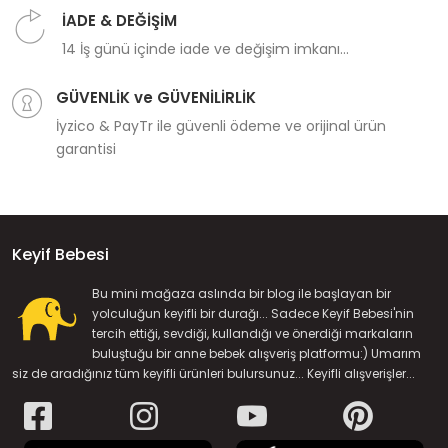
İADE & DEĞİŞİM
14 İş günü içinde iade ve değişim imkanı...
GÜVENLİK ve GÜVENİLİRLİK
İyzico & PayTr ile güvenli ödeme ve orijinal ürün
garantisi
Keyif Bebesi
Bu mini mağaza aslında bir blog ile başlayan bir
yolculuğun keyifli bir durağı... Sadece Keyif Bebesi'nin
tercih ettiği, sevdiği, kullandığı ve önerdiği markaların
buluştuğu bir anne bebek alışveriş platformu:) Umarım
siz de aradığınız tüm keyifli ürünleri bulursunuz... Keyifli alışverişler...