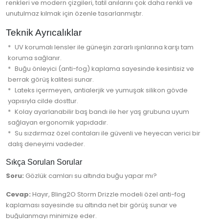
renkleri ve modern çizgileri, tatil anılarını çok daha renkli ve
unutulmaz kılmak için özenle tasarlanmıştır.
Teknik Ayrıcalıklar
UV korumalı lensler ile güneşin zararlı ışınlarına karşı tam
koruma sağlanır.
Buğu önleyici (anti-fog) kaplama sayesinde kesintisiz ve
berrak görüş kalitesi sunar.
Lateks içermeyen, antialerjik ve yumuşak silikon gövde
yapısıyla cilde dosttur.
Kolay ayarlanabilir baş bandı ile her yaş grubuna uyum
sağlayan ergonomik yapıdadır.
Su sızdırmaz özel contaları ile güvenli ve heyecan verici bir
dalış deneyimi vadeder.
Sıkça Sorulan Sorular
Soru:
Gözlük camları su altında buğu yapar mı?
Cevap:
Hayır, Bling2O Storm Drizzle modeli özel anti-fog
kaplaması sayesinde su altında net bir görüş sunar ve
buğulanmayı minimize eder.