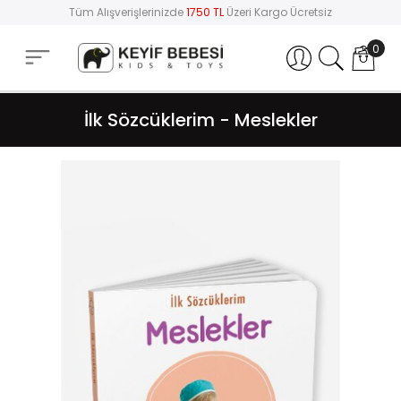
Tüm Alışverişlerinizde
1750 TL
Üzeri Kargo Ücretsiz
0
Hesabım
İlk Sözcüklerim - Meslekler