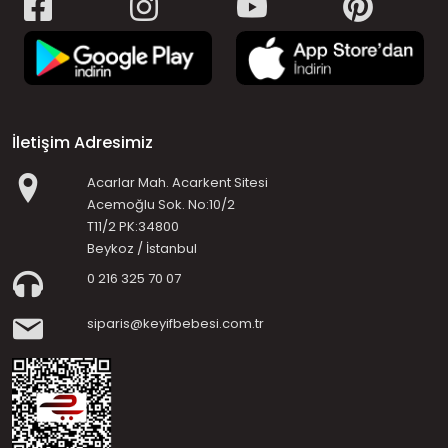
İletişim Adresimiz
Acarlar Mah. Acarkent Sitesi
Acemoğlu Sok. No:10/2
T11/2 PK:34800
Beykoz / İstanbul
0 216 325 70 07
siparis@keyifbebesi.com.tr