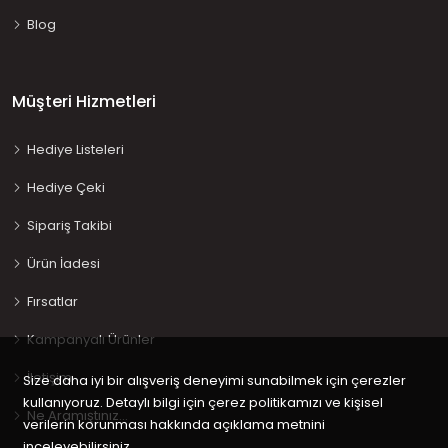
Blog
Müşteri Hizmetleri
Hediye Listeleri
Hediye Çeki
Sipariş Takibi
Ürün İadesi
Fırsatlar
Kampanyalı Ürünler
İletişim
Size daha iyi bir alışveriş deneyimi sunabilmek için çerezler
kullanıyoruz. Detaylı bilgi için çerez politikamızı ve kişisel
Ne Aramıştınız…
verilerin korunması hakkında açıklama metnini
inceleyebilirsiniz.