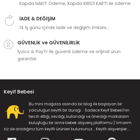
Kapıda NAKİT Ödeme, Kapıda KREDİ KARTI ile ödeme
İADE & DEĞİŞİM
14 İş günü içinde iade ve değişim imkanı...
GÜVENLİK ve GÜVENİLİRLİK
İyzico & PayTr ile güvenli ödeme ve orijinal ürün
garantisi
Keyif Bebesi
Bu mini mağaza aslında bir blog ile başlayan bir
yolculuğun keyifli bir durağı... Sadece Keyif Bebesi'nin
tercih ettiği, sevdiği, kullandığı ve önerdiği markaların
buluştuğu bir anne bebek alışveriş platformu:) Umarım
siz de aradığınız tüm keyifli ürünleri bulursunuz... Keyifli alışverişler...