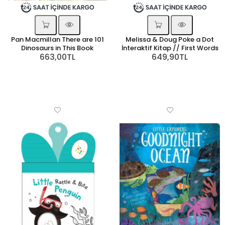
Pan Macmillan There are 101
Melissa & Doug Poke a Dot
Dinosaurs in This Book
İnteraktif Kitap // First Words
663,00TL
649,90TL